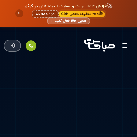
🚀
افزایش تا ۳× سرعت وب‌سایت + دیده شدن در گوگل
×
🎁
۲۵٪ تخفیف دائمی CDN
CDN25
کد:
همین حالا فعال کنید
←