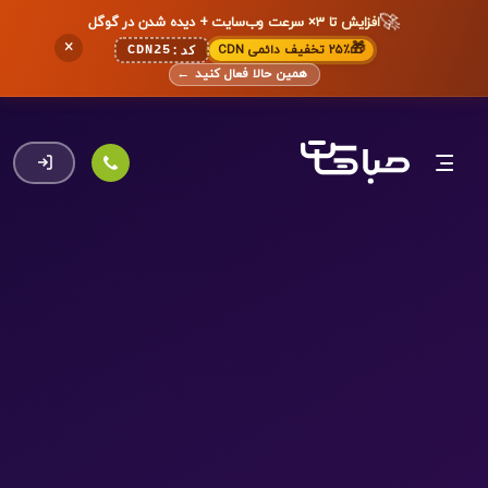
🚀
افزایش تا ۳× سرعت وب‌سایت + دیده شدن در گوگل
×
🎁
۲۵٪ تخفیف دائمی CDN
CDN25
کد:
همین حالا فعال کنید
←