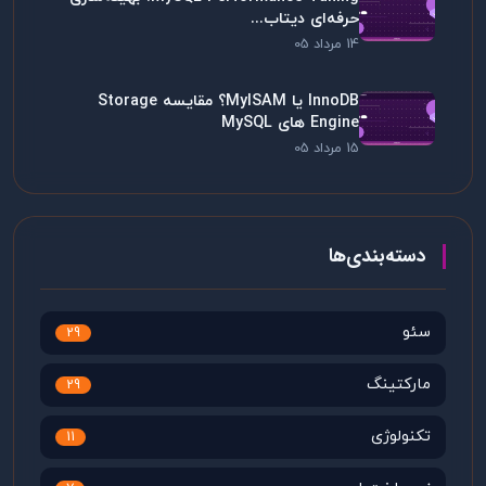
حرفه‌ای دیتاب...
14 مرداد 05
InnoDB یا MyISAM؟ مقایسه Storage
Engine های MySQL
15 مرداد 05
دسته‌بندی‌ها
سئو
29
مارکتینگ
29
تکنولوژی
11