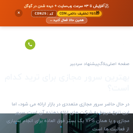
🚀
افزایش تا ۳× سرعت وب‌سایت + دیده شدن در گوگل
×
🎁
۲۵٪ تخفیف دائمی CDN
CDN25
کد:
همین حالا فعال کنید
←
صفحه اصلی
بلاگ
پیشنهاد سردبیر
بهترین سرور مجازی برای ترید کدام
است؟
در حال حاضر سرور مجازی متعددی در بازار ارائه می شود، اما
این تنوع مربوط به شرکت های ارائه دهنده آن است. سرور
مجازی و یا همان VPS یک بستر فوق العاده برای انجام بسیاری
از فعالیت ها است