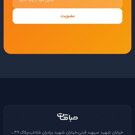
عضویت
خیابان شهید سپهبد قرنی،خیابان شهید برادران شاداب،پلاک ۴۹ ،