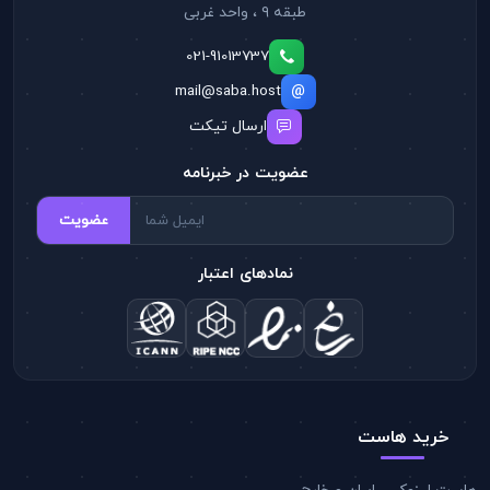
طبقه ۹ ، واحد غربی
021-91013737
mail@saba.host
ارسال تیکت
عضویت در خبرنامه
عضویت
نمادهای اعتبار
خرید هاست