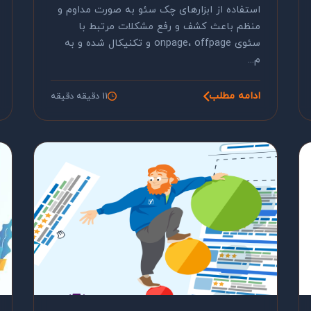
استفاده از ابزارهای چک سئو به صورت مداوم و
منظم باعث کشف و رفع مشکلات مرتبط با
سئوی onpage، offpage و تکنیکال شده و به
م...
ادامه مطلب
11 دقیقه دقیقه