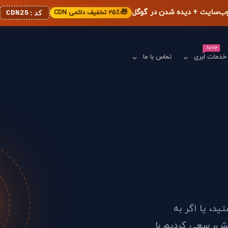
🎁
۲۵٪ تخفیف دائمی CDN
CDN25
کد:
جدید
خدمات ابری
تماس با ما
د، یا اگر به
خش، سعی کردیم با