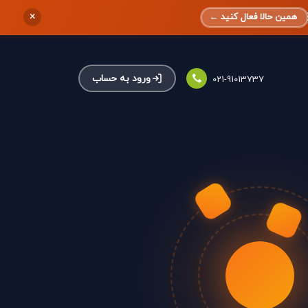
×
همین حالا فعال کنید
←
ورود به حساب
021-91013737