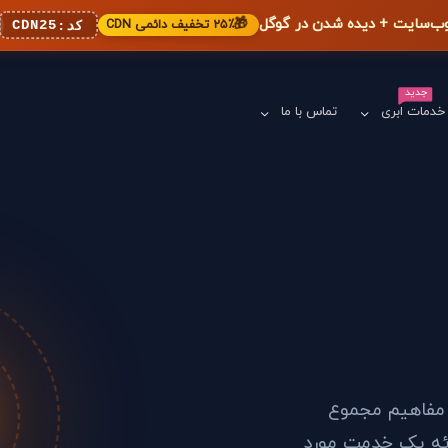
🎁
۲۵٪ تخفیف دائمی CDN
CDN25
کد:
جدید
خدمات ابری
تماس با ما
 مفاهیم مجموع
ائه یک خدمت مورد