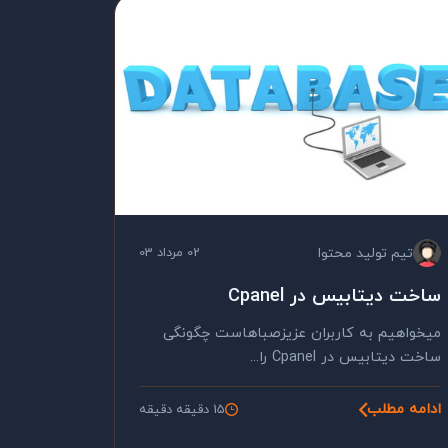
تیم تولید محتوا
02 مرداد 03
ساخت دیتابیس در Cpanel
میخواهیم به کاربران عزیزصباهاست چگونگی
ساخت دیتابیس در Cpanel را...
ادامه مطلب
15 دقیقه دقیقه