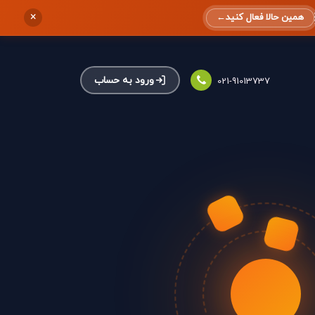
×
همین حالا فعال کنید
←
ورود به حساب
021-91013737