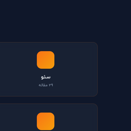
سئو
29 مقاله