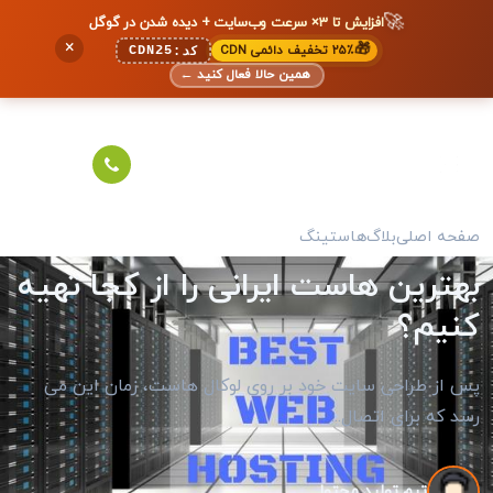
🚀
افزایش تا ۳× سرعت وب‌سایت + دیده شدن در گوگل
×
🎁
۲۵٪ تخفیف دائمی CDN
CDN25
کد:
همین حالا فعال کنید
←
صفحه اصلی
بلاگ
هاستینگ
بهترین هاست ایرانی را از کجا تهیه
کنیم؟
پس از طراحی سایت خود بر روی لوکال هاست، زمان این می
رسد که برای اتصال...
تیم تولید محتوا