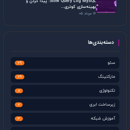
Slow Query Log MySQL: پیدا کردن و
بهینه‌سازی کوئری...
16 مرداد 05
دسته‌بندی‌ها
سئو
29
مارکتینگ
29
تکنولوژی
11
زیرساخت ابری
7
آموزش شبکه
3