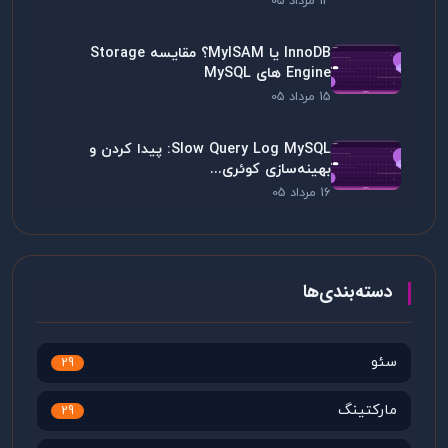
14 مرداد 05
InnoDB یا MyISAM؟ مقایسه Storage
Engine های MySQL
15 مرداد 05
Slow Query Log MySQL: پیدا کردن و
بهینه‌سازی کوئری...
16 مرداد 05
دسته‌بندی‌ها
سئو
29
مارکتینگ
29