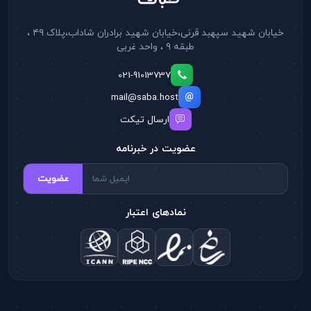
خیابان شهید سپهبد قرنی،خیابان شهید برادران شاداب،پلاک ۴۹ ،
طبقه ۹ ، واحد غربی
021-91013737
mail@saba.host
ارسال تیکت
عضویت در خبرنامه
عضویت
نمادهای اعتبار