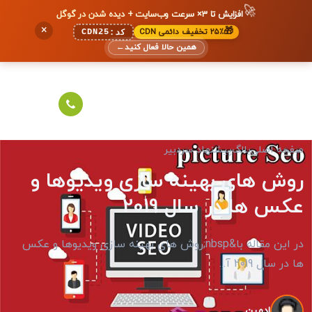
🚀
افزایش تا ۳× سرعت وب‌سایت + دیده شدن در گوگل
×
🎁
۲۵٪ تخفیف دائمی CDN
CDN25
کد:
همین حالا فعال کنید
←
صفحه اصلی
بلاگ
پیشنهاد سردبیر
روش های بهینه سازی ویدیوها و
عکس ها در سال 2019
در این مقاله با&nbsp;روش های بهینه سازی ویدیوها و عکس
ها در سال 2019 آ...
ادمین