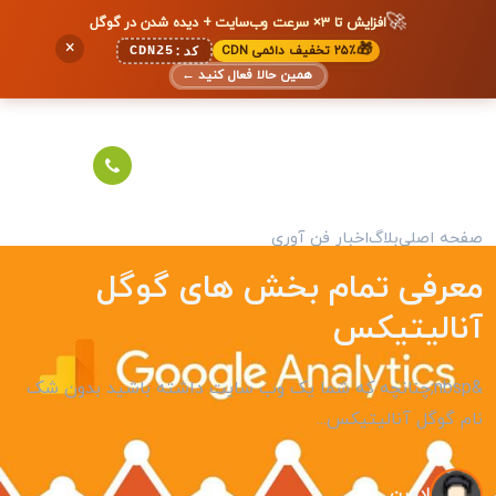
🚀
افزایش تا ۳× سرعت وب‌سایت + دیده شدن در گوگل
×
🎁
۲۵٪ تخفیف دائمی CDN
CDN25
کد:
همین حالا فعال کنید
←
صفحه اصلی
بلاگ
اخبار فن آوری
معرفی تمام بخش های گوگل
آنالیتیکس
&nbsp;چنانچه که شما یک وب سایت داشته باشید بدون شک
نام گوگل آنالیتیکس...
ادمین