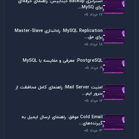
استراتژی Backup دیتابیس: راهنمای حرفه‌ای
برای MySQ...
17 مرداد 05
MySQL Replication: راه‌اندازی Master-Slave
برای مق...
18 مرداد 05
PostgreSQL: معرفی و مقایسه با MySQL
19 مرداد 05
امنیت Mail Server: راهنمای کامل محافظت از
سرور ایم...
12 مرداد 05
Cold Email موفق: راهنمای ارسال ایمیل به
گیرنده‌های...
13 مرداد 05