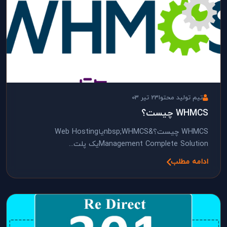
تیم تولید محتوا
23 تیر 03
WHMCS چیست؟
WHMCS چیست؟&nbsp;WHMCSیاWeb Hosting
Management Complete Solutionیک پلت...
ادامه مطلب