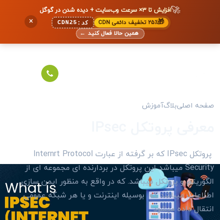
🚀
افزایش تا ۳× سرعت وب‌سایت + دیده شدن در گوگل
×
🎁
۲۵٪ تخفیف دائمی CDN
CDN25
کد:
همین حالا فعال کنید
←
صفحه اصلی
بلاگ
آموزش
معرفی پروتکل IPsec
پروتکل IPsec که بر گرفته از عبارت Internrt Protocol
Security میباشد این پروتکل در بردارنده ای مجموعه ای از
الگوریتم و پروتکل میباشد. که در واقع به منظور ایمن سازی
اطلاعات میباشد که بوسیله اینترنت و یا هر شبکه عمومی
انتقال داده میشود .