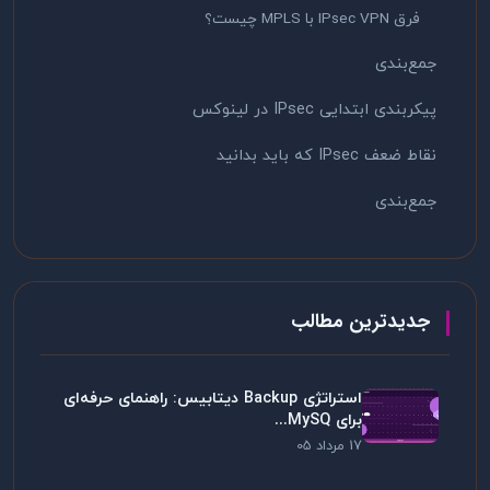
فرق IPsec VPN با MPLS چیست؟
جمع‌بندی
پیکربندی ابتدایی IPsec در لینوکس
نقاط ضعف IPsec که باید بدانید
جمع‌بندی
جدیدترین مطالب
استراتژی Backup دیتابیس: راهنمای حرفه‌ای
برای MySQ...
17 مرداد 05