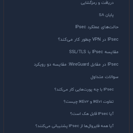
دریافت و رمزگشایی
پایان SA
حالت‌های عملکرد IPsec
IPsec در VPN چطور کار می‌کند؟
مقایسه IPsec با SSL/TLS
IPsec در مقابل WireGuard: مقایسه دو رویکرد
سوالات متداول
IPsec با چه پورت‌هایی کار می‌کند؟
تفاوت IKEv1 و IKEv2 چیست؟
آیا IPsec قابل هک است؟
آیا همه فایروال‌ها از IPsec پشتیبانی می‌کنند؟