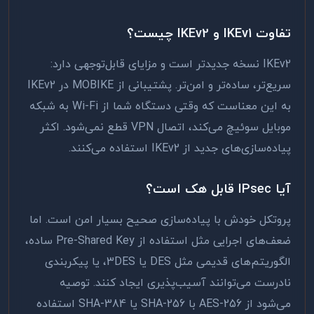
تفاوت IKEv1 و IKEv2 چیست؟
IKEv2 نسخه جدیدتر است و مزایای قابل‌توجهی دارد:
سریع‌تر، ساده‌تر و امن‌تر. پشتیبانی از MOBIKE در IKEv2
به این معناست که وقتی دستگاه شما از Wi-Fi به شبکه
موبایل سوئیچ می‌کند، اتصال VPN قطع نمی‌شود. اکثر
پیاده‌سازی‌های جدید از IKEv2 استفاده می‌کنند.
آیا IPsec قابل هک است؟
پروتکل خودش با پیاده‌سازی صحیح بسیار امن است. اما
ضعف‌های اجرایی مثل استفاده از Pre-Shared Key ساده،
الگوریتم‌های قدیمی مثل DES یا 3DES، یا پیکربندی
نادرست می‌توانند آسیب‌پذیری ایجاد کنند. توصیه
می‌شود از AES-256 با SHA-256 یا SHA-384 استفاده