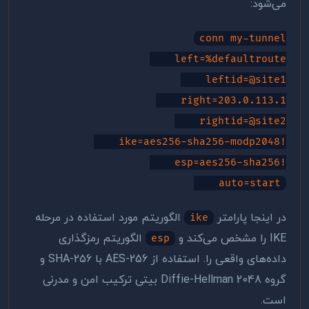
می‌شود:
conn my-tunnel
left=%defaultroute
leftid=@site1
right=203.0.113.1
rightid=@site2
ike=aes256-sha256-modp2048!
esp=aes256-sha256!
auto=start
در اینجا پارامتر
الگوریتم مورد استفاده در مرحله
ike
IKE را مشخص می‌کند و
الگوریتم رمزگذاری
esp
داده‌های واقعی را. استفاده از AES-256 با SHA-256 و
گروه Diffie-Hellman 2048 بیتی ترکیب امن و مدرنی
است.