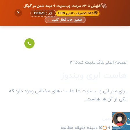
🚀
افزایش تا ۳× سرعت وب‌سایت + دیده شدن در گوگل
×
🎁
۲۵٪ تخفیف دائمی CDN
CDN25
کد:
همین حالا فعال کنید
←
فحه اصلی
بلاگ
امنیت شبکه 2
است ابری ویندوز
رای میزبانی وب سایت ها هاست های مختلفی وجود دارد که
کی از آن ها هاست...
ادمین
خرداد 01
15 دقیقه دقیقه مطالعه