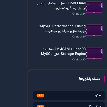
Cold Email موفق: راهنمای ارسال
ایمیل به گیرنده‌های...
13 مرداد 05
MySQL Performance Tuning:
بهینه‌سازی حرفه‌ای دیتاب...
14 مرداد 05
InnoDB یا MyISAM؟ مقایسه
Storage Engine های MySQL
15 مرداد 05
دسته‌بندی‌ها
سئو
29
مارکتینگ