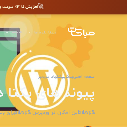
🚀
افزایش تا ۳× سرعت وب‌سایت + دیده شدن در گوگل
هاست
دسته بندی ها
صفحه اصلی
بلاگ
پیشنهاد سردبیر
پیوند های یکتا
&nbsp;این امکان در وردپرس &nbsp;برای وب مستران و طراحان وب سایت فراهم...