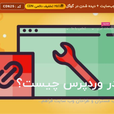
🎁
۲۵٪ تخفیف دائمی CDN
CDN25
کد:
جدید
خدمات ابری
تماس با ما
 در وردپرس چیست؟