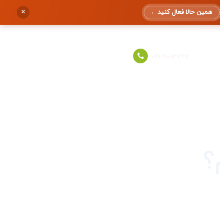
×
همین حالا فعال کنید
←
ورود به حساب
021-91013737
؟