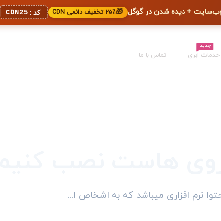
🎁
۲۵٪ تخفیف دائمی CDN
CDN25
کد:
جدید
خدمات ابری
تماس با ما
ا روی هاست نصب کنیم