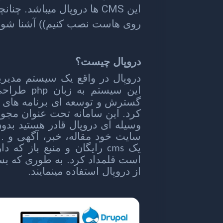
CMS
این
ها دروپال میباشد. چنانچ
روی هاست نصب کنیم)) آشنا شوید د
دروپال چیست؟
دروپال در واقع یک سیستم مدیری
این سیستم به زبان
طراحی 
php
گسترش و توسعه ای برنامه های ک
کرد. این سامانه تحت عنوان مجوز
وسیله ای دروپال قادر هستید بد
سایت خود مقاله، خبر، آگهی و ...
یک
رایگان و منبع باز که د
cms
است قلمداد کرد. به طوری که بس
از دروپال استفاده مینمایند.