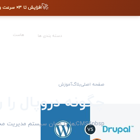
🚀
افزایش تا ۳× سرعت وب‌سایت + دیده شدن در گوگل
هاست
دسته بندی ها
صفحه اصلی
بلاگ
آموزش
چگونه دروپال ر
CMS&nbsp;ها یا همان سیستم مدیریت محتوا نرم افزاری میباشد که به اشخاص ا...