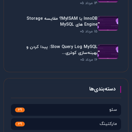
14 مرداد 05
InnoDB یا MyISAM؟ مقایسه Storage
Engine های MySQL
15 مرداد 05
Slow Query Log MySQL: پیدا کردن و
بهینه‌سازی کوئری...
16 مرداد 05
دسته‌بندی‌ها
سئو
29
مارکتینگ
29