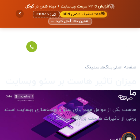
🚀
افزایش تا ۳× سرعت وب‌سایت + دیده شدن در گوگل
×
🎁
۲۵٪ تخفیف دائمی CDN
CDN25
کد:
همین حالا فعال کنید
←
صفحه اصلی
بلاگ
هاستینگ
میزان تاثیر هاست بر سئو وبسایت
ما
هاست یکی از عوامل مهم برای سئو و بهینه‌سازی وبسایت است.
برخی از تاثیرات هاست بر SEO عبارتند از
ادمین