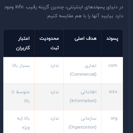
در دنیای پسوندهای اینترنتی، چندین گزینه رقیب .info وجود
دارد. بیایید آنها را با هم مقایسه کنیم:
پسوند
هدف اصلی
محدودیت
اعتبار
ثبت
کاربران
.com
تجاری
ندارد
بسیار بالا
(Commercial)
.info
اطلاعاتی
ندارد
متوسط تا
(Information)
بالا
.org
سازمانی
ندارد
بالا (به
(Organization)
ویژه