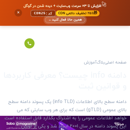
🚀
افزایش تا ۳× سرعت وب‌سایت + دیده شدن در گوگل
×
🎁
۲۵٪ تخفیف دائمی CDN
CDN25
کد:
همین حالا فعال کنید
←
صفحه اصلی
بلاگ
آموزش
دامنه info چیست؟ معرفی کاربردها
و قوانین ثبت
دامنه سطح بالای اطلاعات (info TLD) یک پسوند دامنه سطح
بالای عمومی (gTLD) است که برای هر وب سایتی که می
خواهد اطلاعات عمومی را به اشتراک بگذارد قابل استفاده است.
این پسوند دامنه در سال 2001 ایجاد شد و یکی از اولین