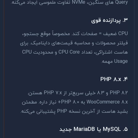
Query های سنگین، NVMe تفاوت ملموسی ایجاد می‌کنه.
۳. پردازنده قوی
CPU ضعیف = صفحات کند. مخصوصاً موقع جستجو،
فیلتر محصولات و محاسبه قیمت‌های داینامیک. برای
هاست اشتراکی، تعداد CPU Core و محدودیت CPU
Usage مهمه.
۴. PHP 8.x
PHP 8.2 و 8.3 خیلی سریع‌تر از PHP 7.x هستن.
WooCommerce 8.x به PHP 8.0+ نیاز داره. مطمئن
بشید هاست از آخرین نسخه PHP پشتیبانی می‌کنه.
۵. MySQL یا MariaDB جدید