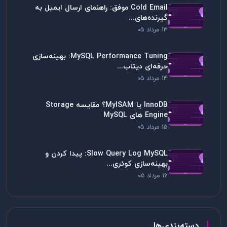
Cold Email موفق: راهنمای ارسال ایمیل به
گیرنده‌های...
13 مرداد 05
MySQL Performance Tuning: بهینه‌سازی
حرفه‌ای دیتاب...
14 مرداد 05
InnoDB یا MyISAM؟ مقایسه Storage
Engine های MySQL
15 مرداد 05
Slow Query Log MySQL: پیدا کردن و
بهینه‌سازی کوئری...
16 مرداد 05
دسته‌بندی‌ها