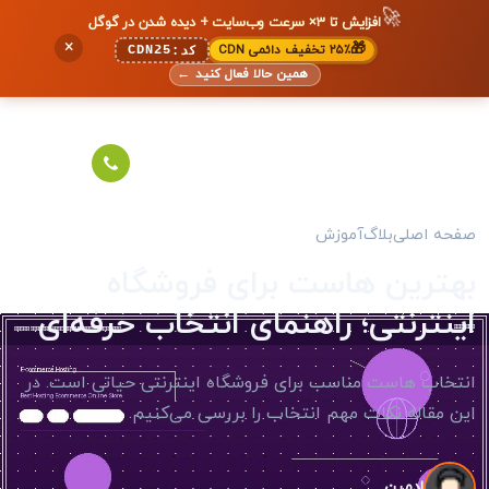
🚀
افزایش تا ۳× سرعت وب‌سایت + دیده شدن در گوگل
×
🎁
۲۵٪ تخفیف دائمی CDN
CDN25
کد:
همین حالا فعال کنید
←
صفحه اصلی
بلاگ
آموزش
بهترین هاست برای فروشگاه
اینترنتی؛ راهنمای انتخاب حرفه‌ای
انتخاب هاست مناسب برای فروشگاه اینترنتی حیاتی است. در
این مقاله نکات مهم انتخاب را بررسی می‌کنیم.
ادمین