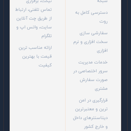
شبکه
تیکت، برقراری
تماس تلفنی، ارتباط
دسترسی کامل به
از طریق چت آنلاین
روت
سایت، واتس اپ و
سفارشی سازی
تلگرام
سخت افزاری و نرم
ارائه مناسب ترین
افزاری
قیمت با بهترین
خدمات مدیریت
کیفیت
سرور اختصاصی در
صورت سفارش
مشتری
قرارگیری در امن
ترین و معتبرترین
دیتاسنترهای داخل
و خارج کشور