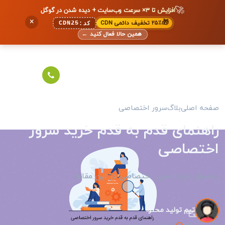
🚀
افزایش تا ۳× سرعت وب‌سایت + دیده شدن در گوگل
×
🎁
۲۵٪ تخفیف دائمی CDN
CDN25
کد:
همین حالا فعال کنید
←
صفحه اصلی
بلاگ
سرور اختصاصی
راهنمای قدم به قدم خرید سرور
اختصاصی
راهنمای خرید سرور اختصاصی در این مقاله
تیم تولید محتوا