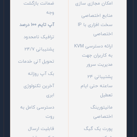
امکان مجازی سازی
ضمانت بازگشت
وجه
منابع اختصاصی
سخت افزاری با IP
آپ تایم 100 درصد
اختصاصی
ترافیک نامحدود
ارائه دسترسی KVM
پشتیبانی 24/7
به کاربران جهت
تحویل آنی خدمات
مدیریت سرور
بک آپ روزانه
پشتیبانی 24
ساعته حتی ایام
آخرین تکنولوژی
تعطیل
ابری
مانیتورینگ
دسترسی کامل به
اختصاصی
روت
پورت یک گیگ
قابلیت ارسال