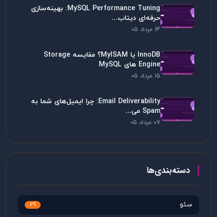
MySQL Performance Tuning: بهینه‌سازی
حرفه‌ای دیتاب...
14 مرداد 05
InnoDB یا MyISAM؟ مقایسه Storage
Engine های MySQL
15 مرداد 05
Email Deliverability: چرا ایمیل‌های شما به
Spam می...
07 مرداد 05
دسته‌بندی‌ها
سئو
29