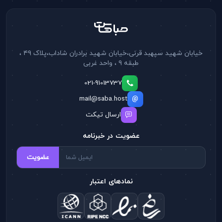
خیابان شهید سپهبد قرنی،خیابان شهید برادران شاداب،پلاک ۴۹ ،
طبقه ۹ ، واحد غربی
021-91013737
mail@saba.host
ارسال تیکت
عضویت در خبرنامه
عضویت
نمادهای اعتبار