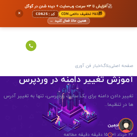
🚀
افزایش تا ۳× سرعت وب‌سایت + دیده شدن در گوگل
×
🎁
۲۵٪ تخفیف دائمی CDN
CDN25
کد:
همین حالا فعال کنید
←
صفحه اصلی
بلاگ
اخبار فن آوری
آموزش تغییر دامنه در وردپرس
تغییر دادن دامنه برای یک سایت وردپرسی، تنها به تغییر آدرس
ها در تنظیما...
ادمین
22 خرداد 01
15 دقیقه دقیقه مطالعه