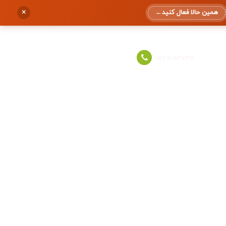
×
همین حالا فعال کنید
←
ورود به حساب
021-91013737