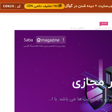
🎁
۲۵٪ تخفیف دائمی CDN
CDN25
کد:
جدید
خدمات ابری
تماس با ما
ر مجازی
ران وب سایت ها می باشد. با ا...