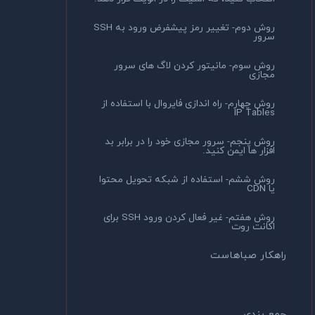
روش دوم- تغییر رمز پیشفرض ورود به SSH
سرور
روش سوم- مانیتور کردن لاگ های سرور
مجازی
روش چهارم- راه اندازی فایروال با استفاده از
IP Tables
روش پنجم- سرور مجازی خود را در برابر بد
افزار ها ایمن کنید.
روش ششم- استفاده از شبکه تحویل محتوا
یا CDN
روش هفتم- غیر فعال کردن ورود SSH برای
اکانت روت
راهکار صباهاست
جمع بندی