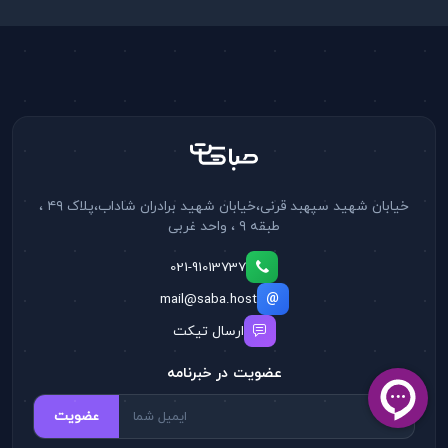
خیابان شهید سپهبد قرنی،خیابان شهید برادران شاداب،پلاک ۴۹ ،
طبقه ۹ ، واحد غربی
021-91013737
mail@saba.host
ارسال تیکت
عضویت در خبرنامه
عضویت