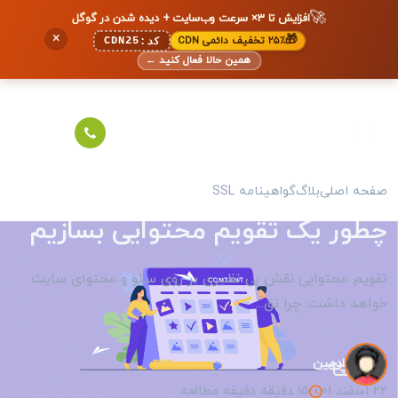
🚀
افزایش تا ۳× سرعت وب‌سایت + دیده شدن در گوگل
×
🎁
۲۵٪ تخفیف دائمی CDN
CDN25
کد:
همین حالا فعال کنید
←
صفحه اصلی
بلاگ
گواهینامه SSL
چطور یک تقویم محتوایی بسازیم
تقویم محتوایی نقش بی نظیری بر روی سئو و محتوای سایت
خواهد داشت. چرا تق...
ادمین
22 اسفند 01
15 دقیقه دقیقه مطالعه