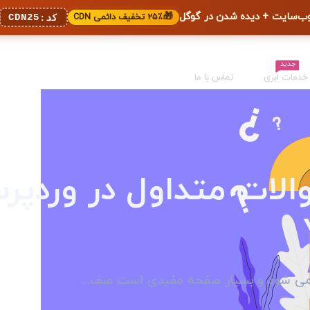
🎁
۲۵٪ تخفیف دائمی CDN
CDN25
کد:
جدید
خدمات ابری
تماس با ما
ات متداول در وردپرس
 می شود و بسیار صفحه مفیدی است صف...