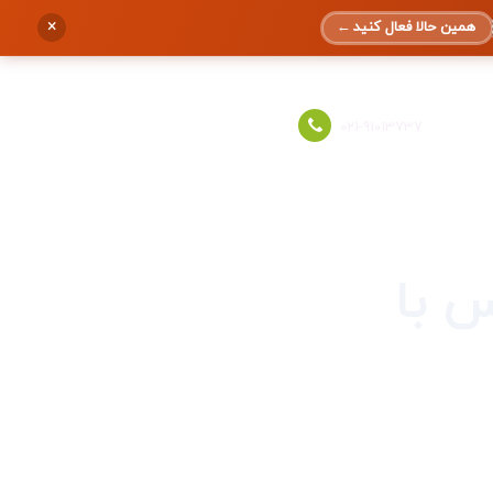
×
همین حالا فعال کنید
←
ورود به حساب
021-91013737
 با