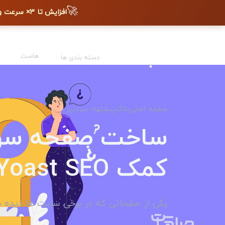
🚀
افزایش تا ۳× سرعت وب‌سایت + دیده شدن در گوگل
هاست
دسته بندی ها
صفحه اصلی
بلاگ
پیشنهاد سردبیر
ساخت صفحه سوال
کمک Yoast SEO
یکی از صفحاتی که در برخی سایت ها دیده