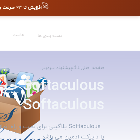
🚀
افزایش تا ۳× سرعت وب‌سایت + دیده شدن در گوگل
هاست
دسته بندی ها
صفحه اصلی
بلاگ
پیشنهاد سردبیر
ulous
Softaculous
یا دایرکت ادمین می باشد.