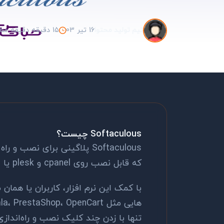
16 تیر 03
15 دقیقه دقیقه مطالعه
تیم تولید محتوا
Softaculous چیست؟
Softaculous پلاگینی برای ن
که قابل نصب روی cpanel و plesk یا دایرکت ادمین می باشد.
تنها با زدن چند کلیک نصب و راه‌انداز