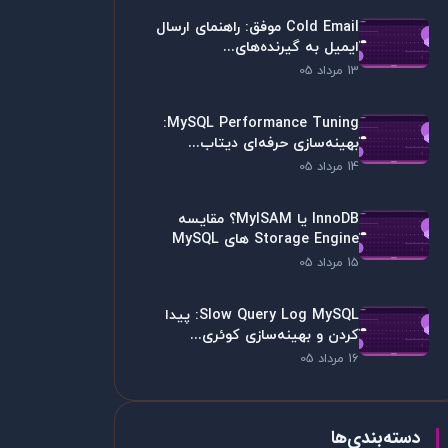
Cold Email موفق: راهنمای ارسال
ایمیل به گیرنده‌های...
13 مرداد 05
MySQL Performance Tuning:
بهینه‌سازی حرفه‌ای دیتاب...
14 مرداد 05
InnoDB یا MyISAM؟ مقایسه
Storage Engine های MySQL
15 مرداد 05
Slow Query Log MySQL: پیدا
کردن و بهینه‌سازی کوئری...
16 مرداد 05
دسته‌بندی‌ها