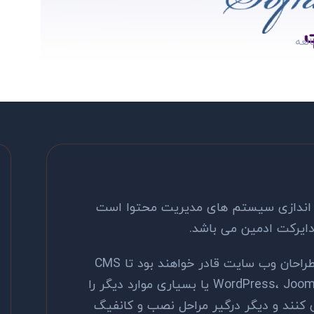
صب و راه اندازی سیستم های مدیریت محتوا است
با کمک این نرم افزار، کاربران یا همان طراحان وب سایت قادر خواهند بود تا CMS
هایی مثل WordPress، Joomla، PrestaShop، OpenCart یا بسیاری موارد دیگر را
ی کنند و دیگر درگیر مراحل نصب و کانفیگ