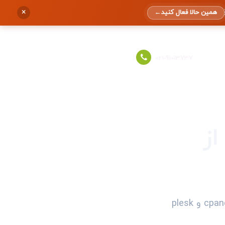
×
همین حالا فعال کنید
←
ورود به حساب
021-91013737
از
Softaculous پلاگینی برای نصب و راه اندازی سیستم های مدیریت محتوا است که قابل نصب روی cpanel و plesk