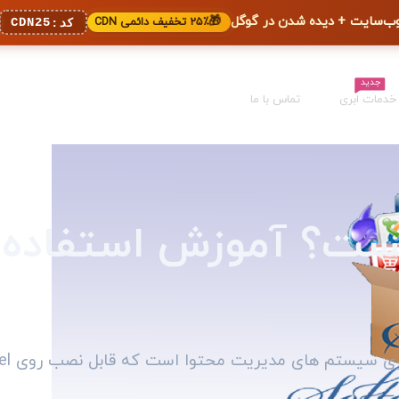
🎁
۲۵٪ تخفیف دائمی CDN
CDN25
کد:
جدید
خدمات ابری
تماس با ما
Softac چیست؟ آموزش استفاده 