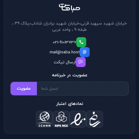
خیابان شهید سپهبد قرنی،خیابان شهید برادران شاداب،پلاک ۴۹ ،
طبقه ۹ ، واحد غربی
021-91013737
mail@saba.host
ارسال تیکت
عضویت در خبرنامه
عضویت
نمادهای اعتبار