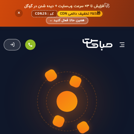
🚀
افزایش تا ۳× سرعت وب‌سایت + دیده شدن در گوگل
×
🎁
۲۵٪ تخفیف دائمی CDN
CDN25
کد:
همین حالا فعال کنید
←