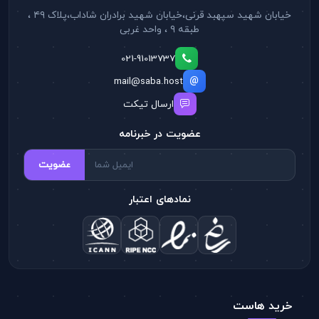
خیابان شهید سپهبد قرنی،خیابان شهید برادران شاداب،پلاک ۴۹ ،
طبقه ۹ ، واحد غربی
021-91013737
mail@saba.host
ارسال تیکت
عضویت در خبرنامه
عضویت
نمادهای اعتبار
خرید هاست