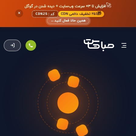
🚀
افزایش تا ۳× سرعت وب‌سایت + دیده شدن در گوگل
×
🎁
۲۵٪ تخفیف دائمی CDN
CDN25
کد:
همین حالا فعال کنید
←