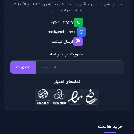
خیابان شهید سپهبد قرنی،خیابان شهید برادران شاداب،پلاک ۴۹ ،
طبقه ۹ ، واحد غربی
021-91013737
mail@saba.host
ارسال تیکت
عضویت در خبرنامه
عضویت
نمادهای اعتبار
خرید هاست