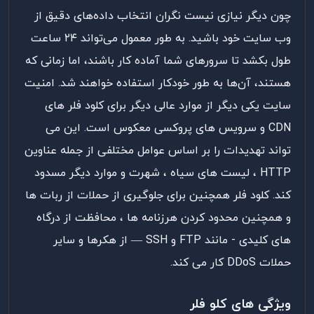
چون
دیگر
نیازی
نیست
نگران
انتخاب
داده‌های
دقیق
از
وب سایت
خود
باشید
.
به
طور معمول
می‌تواند
۲۴
ساعت
طول
بکشد
تا
سرورهای
شما
آماده
کار
باشند،
اما
زمانی
که
هستند،
آن‌ها
به
طور خودکار
استفاده
خواهند
شد
.
امنیت
سایت یکی دیگر از موارد عالی دیگر برای کلود فلر های
CDN و سرویس های پروکسی معکوس است. این می
تواند تهدیدات را بر اساس عوامل مختلفی از جمله عناوین
HTTP ، لیست های سیاه ، شهرت و موارد دیگر مسدود
کند. کلود فلر همچنین برای جلوگیری از حملات از ربات ها
و همچنین محدود کردن هرزنامه ها ، محافظت از درگاه
های کلیدی - مانند FTP و SSH — از هکرها و سایر
حملات DDoS کار می کند.
ویژگی های کلو فلر