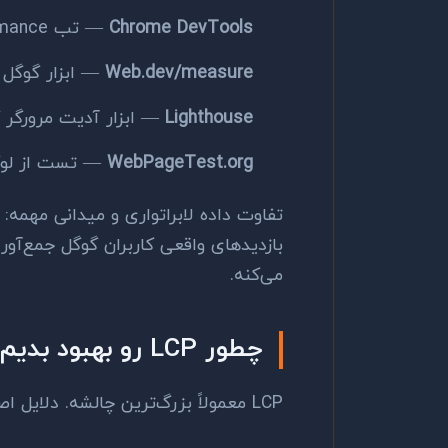
Chrome DevTools
— تب Performance برای تحلیل دقیق
Web.dev/measure
— ابزار گوگل ب
Lighthouse
— ابزار آدیت مرورگر که مستق
WebPageTest.org
— تست از لوک
بازدیدهای واقعی کاربران گوگل جمع‌آور
می‌کنه.
چطور LCP رو بهبود بدیم؟
LCP معمولاً بزرگ‌ترین چالشه. دلایل اصلی کند بودن LCP: