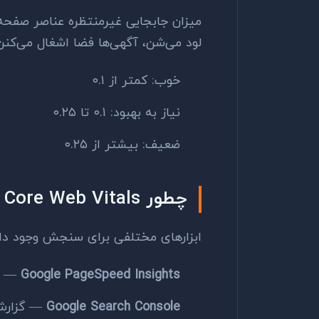
میزان جابجایی غیرمنتظره عناصر صفحه 
لود می‌شن، آگهی‌ها فضا اشغال می‌کنن
خوب: کمتر از ۰.۱
نیاز به بهبود: ۰.۱ تا ۰.۲۵
ضعیف: بیشتر از ۰.۲۵
چطور Core Web Vitals رو بسنجیم؟
ابزارهای مختلفی برای سنجش وجود دار
Google PageSpeed Insights
— داد
Google Search Console
— گزارش Core Web Vitals با داده واقعی از 