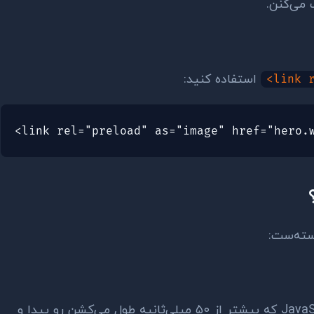
استفاده کنید:
<link 
<link rel="preload" as="image" href="hero.
تسک‌های طولانی JavaScript (Long Tasks) که بیشتر از ۵۰ میلی‌ثانیه طول می‌کشن رو پیدا و