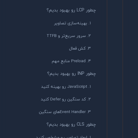
چطور LCP رو بهبود بدیم؟
۱. بهینه‌سازی تصاویر
۲. سرور سریع‌تر و TTFB
۳. کش فعال
۴. Preload منابع مهم
چطور INP رو بهبود بدیم؟
۱. JavaScript رو بهینه کنید
۲. کد سنگین رو Defer کنید
۳. Event Handlerهای سنگین
چطور CLS رو بهبود بدیم؟
۱. ابعاد تصاویر رو مشخص کنید