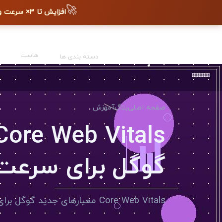
🚀
افزایش تا ۳× سرعت وب‌سایت + دیده شدن در گوگل
هاست
دسته بندی ها
صفحه اصلی
بلاگ
آموزش
گوگل برای سرعت
Core Web Vitals معیارهای جدید گوگل برای سنجش تجربه کاربری هستند. یاد بگیرید چطور بهبود دهید.