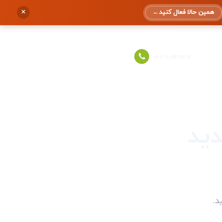
×
همین حالا فعال کنید
←
ورود به حساب
021-91013737
جدید