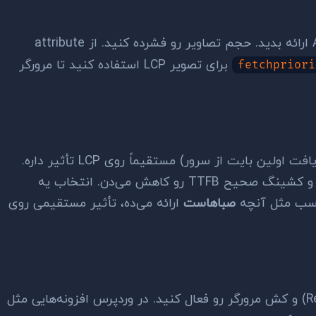
برای تصویر LCP استفاده کنید تا مرورگر
fetchpriori
Time to First Byte یا TTFB (زمان دریافت اولین بایت از سرور) مستقیماً روی LCP تأثیر داره.
سرور با پینگ پایین، استفاده از CDN، و کشینگ صحیح TTFB رو کاهش می‌دن. انتخاب یه
اسب مثل آنچه
صباهاست
ارائه می‌ده، تأثیر مستقیمی روی
کش سمت سرور (مثل Varnish یا Redis) و کش مرورگر رو فعال کنید. در وردپرس افزونه‌هایی مثل