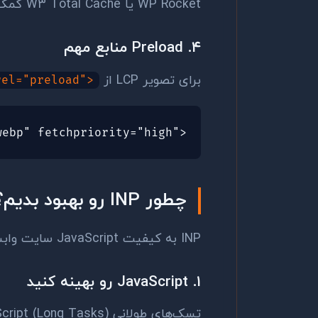
WP Rocket یا W3 Total Cache کمک می‌کنن.
۴. Preload منابع مهم
برای تصویر LCP از
rel="preload">
webp" fetchpriority="high">
چطور INP رو بهبود بدیم؟
INP به کیفیت JavaScript سایت وابسته‌ست:
۱. JavaScript رو بهینه کنید