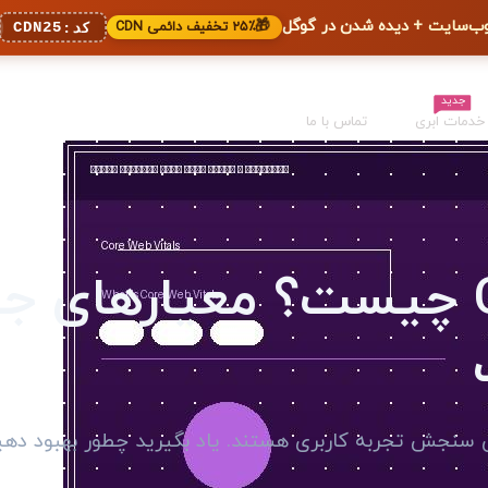
🎁
۲۵٪ تخفیف دائمی CDN
CDN25
کد:
جدید
خدمات ابری
تماس با ما
Core Web Vitals چیست؟ معیارهای 