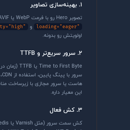
۱. بهینه‌سازی تصاویر
تصویر Hero رو با فرمت WebP یا AVIF ارائه بدید. حجم تصاویر رو فشرده کنید. از attribute
و
ty="high"
loading="eager"
اولویتش رو بدونه.
۲. سرور سریع‌تر و TTFB
هاست یا سرور مجازی با زیرساخت من
این معیار داره.
۳. کش فعال