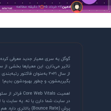
07 خرداد 05
6 دقیقه مطالعه
ادمین
گوگل یه سری معیار جدید معرفی کرده
از سال ۲۰۲۱ به‌عنوان فاکتور ر
بگیریمشون، و چطور بهبودشون بدیم!
اهمیت Web Vitals
پرش (Bounce Rate) بالاتری داره. هم رتبه گوگل پایین میاد، هم نرخ تبدیل.