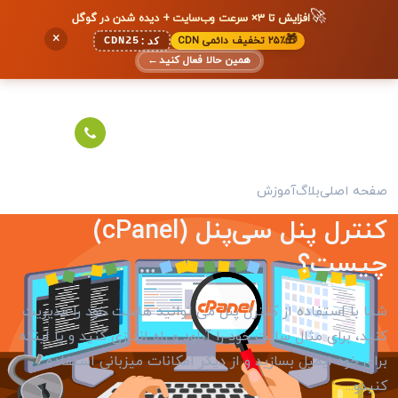
🚀
افزایش تا ۳× سرعت وب‌سایت + دیده شدن در گوگل
×
🎁
۲۵٪ تخفیف دائمی CDN
CDN25
کد:
همین حالا فعال کنید
←
صفحه اصلی
بلاگ
آموزش
کنترل پنل سی‌پنل (cPanel)
چیست؟
شما با استفاده از کنترل پنل می توانید هاست خود را مدیریت
کنید، برای مثال سایت خود را آپلود و راه اندازی کنید و یا اینکه
برای خود ایمیل بسازید و از دیگر امکانات میزبانی استفاده
کنیدو...