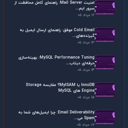
امنیت Mail Server: راهنمای کامل محافظت از
سرور ایم...
12 مرداد 05
Cold Email موفق: راهنمای ارسال ایمیل به
گیرنده‌های...
13 مرداد 05
MySQL Performance Tuning: بهینه‌سازی
حرفه‌ای دیتاب...
14 مرداد 05
InnoDB یا MyISAM؟ مقایسه Storage
Engine های MySQL
15 مرداد 05
Email Deliverability: چرا ایمیل‌های شما به
Spam می...
07 مرداد 05