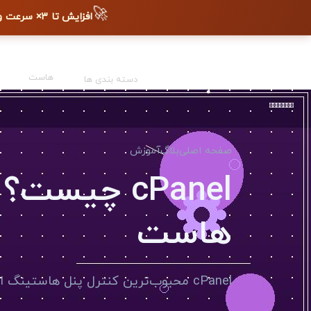
🚀
افزایش تا ۳× سرعت وب‌سایت + دیده شدن در گوگل
هاست
دسته بندی ها
صفحه اصلی
بلاگ
آموزش
cPanel چیس
هاست
cPanel محبوب‌ترین کنترل پنل هاستینگ است. یاد بگیرید چطور از تمام قابلیت‌هایش استفاده کنید.