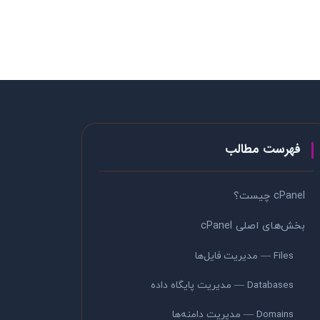
فهرست مطالب
cPanel چیست؟
بخش‌های اصلی cPanel
Files — مدیریت فایل‌ها
Databases — مدیریت پایگاه داده
Domains — مدیریت دامنه‌ها