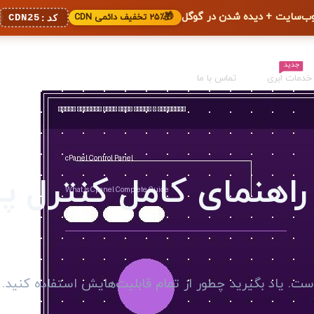
🎁
۲۵٪ تخفیف دائمی CDN
CDN25
کد:
جدید
خدمات ابری
تماس با ما
ت؟ راهنمای کامل کنترل پ