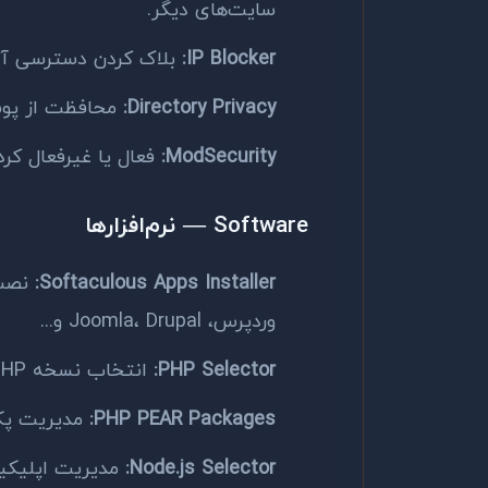
سایت‌های دیگر.
IP Blocker:
بلاک کردن دسترسی آدرس‌های IP م
Directory Privacy:
محافظت از پوشه‌
ModSecurity:
فعال یا غیرفعال کرد
Software — نرم‌افزارها
Softaculous Apps Installer:
وردپرس، Joomla، Drupal و...
PHP Selector:
انتخاب نسخه PHP برای هاست (5.6، 7.4، 8.0، 8.1، 8.2 و...)
PHP PEAR Packages:
مدیریت پکیج‌
Node.js Selector: