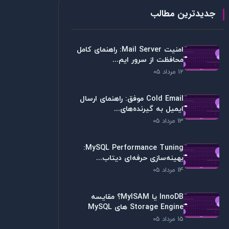
جدیدترین مطالب
امنیت Mail Server: راهنمای کامل
محافظت از سرور ایم...
12 مرداد 05
Cold Email موفق: راهنمای ارسال
ایمیل به گیرنده‌های...
13 مرداد 05
MySQL Performance Tuning:
بهینه‌سازی حرفه‌ای دیتاب...
14 مرداد 05
InnoDB یا MyISAM؟ مقایسه
Storage Engine های MySQL
15 مرداد 05