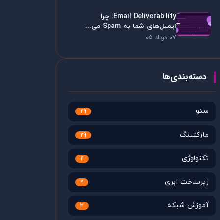
Email Deliverability: چرا
ایمیل‌های شما به Spam می...
07 مرداد 05
دسته‌بندی‌ها
سئو
29
مارکتینگ
29
تکنولوژی
11
زیرساخت ابری
7
آموزش شبکه
3