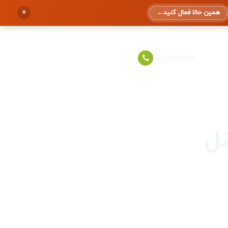
×
همین حالا فعال کنید
←
ورود به حساب
021-91013737
نل