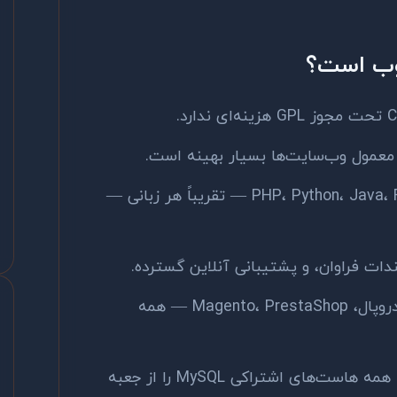
 معمول وب‌سایت‌ها بسیار بهینه است.
با PHP، Python، Java، Ruby، Node.js — تقریباً هر زبانی —
دات فراوان، و پشتیبانی آنلاین گسترده.
وردپرس، جوملا، دروپال، Magento، PrestaShop — همه
تقریباً همه هاست‌های اشتراکی MySQL را از جعبه