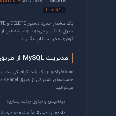
DELETE
— حذف داده:
status =
'trash';
کوئری مخرب، بکاپ بگیرید.
مدیریت MySQL از طریق phpMyAdmin
می‌توانید:
دیتابیس و جدول جدید بسازید.
داده‌ها را مستقیماً مشاهده و ویرا