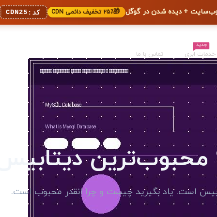
🎁
۲۵٪ تخفیف دائمی CDN
CDN25
کد:
جدید
خدمات ابری
تماس با ما