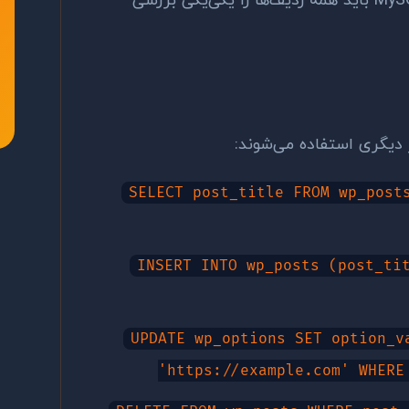
بدون ایندکس روی ستون‌های مهم، MySQL باید همه ردیف‌ها را یکی‌یکی بررسی
SELECT post_title FROM wp_post
INSERT INTO wp_posts (post_ti
UPDATE wp_options SET option_v
'https://example.com' WHERE