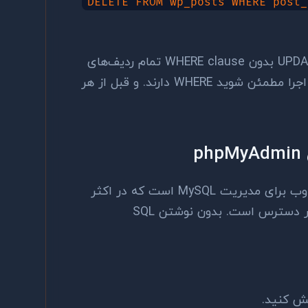
DELETE FROM wp_posts WHERE post_
یک هشدار جدی: دستور DELETE و UPDATE بدون WHERE clause تمام ردیف‌های
جدول را تغییر می‌دهد. همیشه قبل از اجرا مطمئن شوید WHERE دارند. و قبل از هر
phpMyAdmin یک رابط گرافیکی تحت وب برای مدیریت MySQL است که در اکثر
هاست‌های اشتراکی از طریق cPanel در دسترس است. بدون نوشتن SQL
یش کنید.