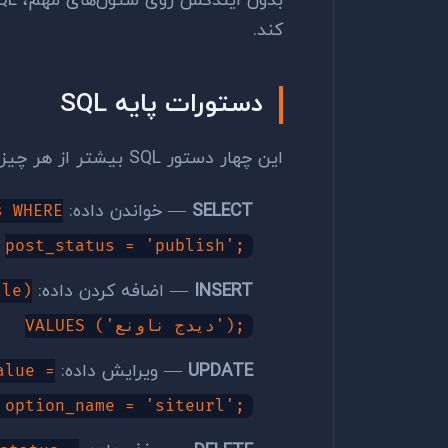
کند.
دستورات پایه SQL
این چهار دستور SQL بیشتر از هر چیز دیگری استفاده می‌شوند:
SELECT
— خواندن داده:
s WHERE
post_status = 'publish';
INSERT
— اضافه کردن داده:
tle)
VALUES ('عنوان جدید');
UPDATE
— ویرایش داده:
alue =
 option_name = 'siteurl';