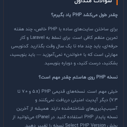
سوالات متداول
چقدر طول می‌کشد PHP یاد بگیرم؟
برای ساختن سایت‌های ساده با PHP خالص، چند هفته
تمرین منظم کافی است. برای تسلط به Laravel و کار
حرفه‌ای، باید چند ماه تا یک سال وقت بگذارید. کدنویسی
مهارتی است که با «خواندن» نمی‌آموزید — باید بنویسید،
بشکنید، درست کنید، و دوباره بنویسید.
نسخه PHP روی هاستم چقدر مهم است؟
خیلی مهم است. نسخه‌های قدیمی PHP (۵.x و ۷.۰ تا
۷.۳) دیگر آپدیت امنیتی دریافت نمی‌کنند و
آسیب‌پذیری‌های شناخته‌شده دارند. همیشه از آخرین
نسخه پایدار PHP استفاده کنید. در cPanel می‌توانید از
بخش Select PHP Version نسخه را تغییر دهید.