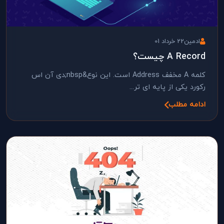
ادمین
22 خرداد 01
A Record چیست؟
کلمه A مخفف Address است. این نوع&nbsp;دی آن اس
رکورد یکی از پایه ای تر...
ادامه مطلب