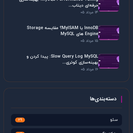
حرفه‌ای دیتاب...
14 مرداد 05
InnoDB یا MyISAM؟ مقایسه Storage
Engine های MySQL
15 مرداد 05
Slow Query Log MySQL: پیدا کردن و
بهینه‌سازی کوئری...
16 مرداد 05
دسته‌بندی‌ها
سئو
29