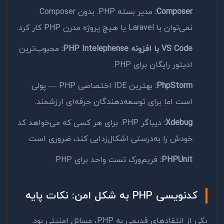
Composer:
مدیر بسته PHP. بدون Composer
نمی‌توان با Laravel یا هیچ پروژه مدرن PHP کار کرد.
VS Code با افزونه PHP Intelephense:
محبوب‌ترین
ادیتور رایگان برای PHP.
PhpStorm:
بهترین IDE اختصاصی PHP — پولی
است اما برای توسعه‌دهندگان حرفه‌ای ارزشمند.
Xdebug:
دیباگر PHP. برای هر کسی که می‌خواهد کد
خودش را به‌درستی اشکال‌زدایی کند، ضروری است.
PHPUnit:
فریم‌ورک تست واحد برای PHP.
کدنویسی PHP به شکل امن: نکات پایه
یکی از انتقادهای قدیمی به PHP، مسائل امنیتی بود.