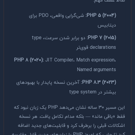
نقاط عطف مهم:
PHP 5 (2004):
شی‌گرایی واقعی، PDO برای
دیتابیس
PHP 7 (2015):
دو برابر شدن سرعت، type
declarations قوی‌تر
PHP 8 (2020):
JIT Compiler، Match expression،
Named arguments
PHP 8.3 (2023):
آخرین نسخه پایدار با بهبودهای
بیشتر در type system
این مسیر ۳۰ ساله نشان می‌دهد PHP یک زبان نبود که
فقط «باقی ماند» — بلکه مدام تکامل یافت. هر نسخه
اشکالات قبلی را برطرف کرد و قابلیت‌های جدید اضافه
کرد تا جایی که امروز PHP با زبان‌های مدرن قابل مقایسه