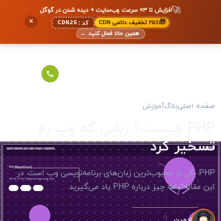
🚀
افزایش تا ۳× سرعت وب‌سایت + دیده شدن در گوگل
×
🎁
۲۵٪ تخفیف دائمی CDN
CDN25
کد:
همین حالا فعال کنید
←
صفحه اصلی
بلاگ
آموزش
PHP چیست؟ زبانی که وب رو
تسخیر کرد
PHP یکی از محبوب‌ترین زبان‌های برنامه‌نویسی وب است. در
این مقاله همه چیز درباره PHP یاد می‌گیرید.
ادمین