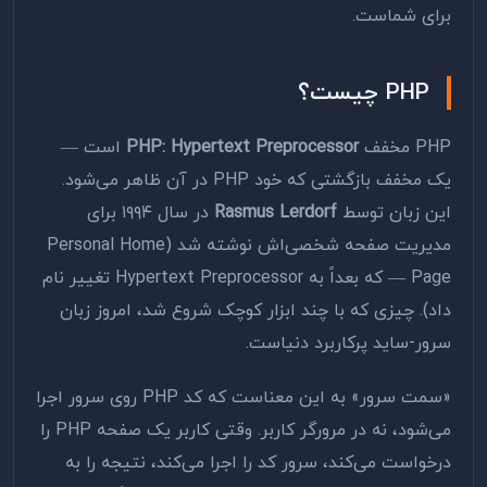
برای شماست.
PHP چیست؟
PHP مخفف
PHP: Hypertext Preprocessor
است —
یک مخفف بازگشتی که خود PHP در آن ظاهر می‌شود.
این زبان توسط
Rasmus Lerdorf
در سال ۱۹۹۴ برای
مدیریت صفحه شخصی‌اش نوشته شد (Personal Home
Page — که بعداً به Hypertext Preprocessor تغییر نام
داد). چیزی که با چند ابزار کوچک شروع شد، امروز زبان
سرور-ساید پرکاربرد دنیاست.
«سمت سرور» به این معناست که کد PHP روی سرور اجرا
می‌شود، نه در مرورگر کاربر. وقتی کاربر یک صفحه PHP را
درخواست می‌کند، سرور کد را اجرا می‌کند، نتیجه را به