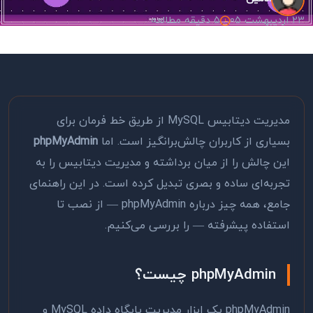
23 اردیبهشت 05
5 دقیقه مطالعه
مدیریت دیتابیس MySQL از طریق خط فرمان برای
بسیاری از کاربران چالش‌برانگیز است. اما
phpMyAdmin
این چالش را از میان برداشته و مدیریت دیتابیس را به
تجربه‌ای ساده و بصری تبدیل کرده است. در این راهنمای
جامع، همه چیز درباره phpMyAdmin — از نصب تا
استفاده پیشرفته — را بررسی می‌کنیم.
phpMyAdmin چیست؟
phpMyAdmin یک ابزار مدیریت پایگاه داده MySQL و