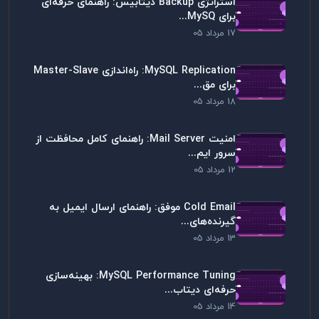
استراتژی Backup دیتابیس: راهنمای حرفه‌ای
برای MySQ...
17 مرداد 05
MySQL Replication: راه‌اندازی Master-Slave
برای مق...
18 مرداد 05
امنیت Mail Server: راهنمای کامل محافظت از
سرور ایم...
12 مرداد 05
Cold Email موفق: راهنمای ارسال ایمیل به
گیرنده‌های...
13 مرداد 05
MySQL Performance Tuning: بهینه‌سازی
حرفه‌ای دیتاب...
14 مرداد 05