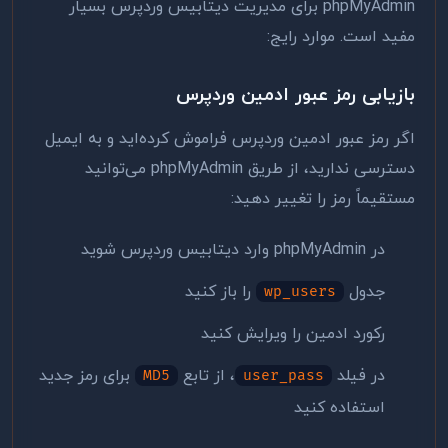
phpMyAdmin برای مدیریت دیتابیس وردپرس بسیار
مفید است. موارد رایج:
بازیابی رمز عبور ادمین وردپرس
اگر رمز عبور ادمین وردپرس فراموش کرده‌اید و به ایمیل
دسترسی ندارید، از طریق phpMyAdmin می‌توانید
مستقیماً رمز را تغییر دهید:
در phpMyAdmin وارد دیتابیس وردپرس شوید
جدول
را باز کنید
wp_users
رکورد ادمین را ویرایش کنید
در فیلد
، از تابع
برای رمز جدید
MD5
user_pass
استفاده کنید