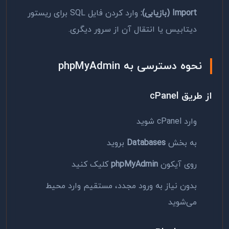
Import (بازیابی):
وارد کردن فایل SQL برای ریستور
دیتابیس یا انتقال آن از سرور دیگری.
نحوه دسترسی به phpMyAdmin
از طریق cPanel
وارد cPanel شوید
به بخش
Databases
بروید
روی آیکون
phpMyAdmin
کلیک کنید
بدون نیاز به ورود مجدد، مستقیم وارد محیط
می‌شوید