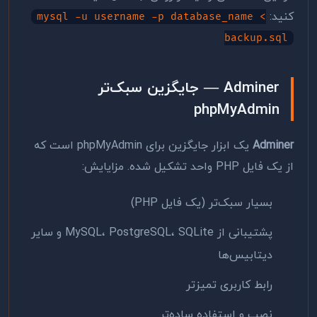
کنید:
mysql -u username -p database_name <
backup.sql
Adminer — جایگزین سبک‌تر
phpMyAdmin
Adminer
یک ابزار جایگزین برای phpMyAdmin است که
از یک فایل PHP واحد تشکیل شده. مزایایش:
بسیار سبک‌تر (یک فایل PHP)
پشتیبانی از MySQL، PostgreSQL، SQLite و سایر
دیتابیس‌ها
رابط کاربری تمیزتر
نصب و استفاده ساده‌تر