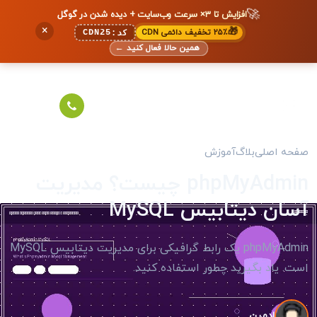
🚀
افزایش تا ۳× سرعت وب‌سایت + دیده شدن در گوگل
×
🎁
۲۵٪ تخفیف دائمی CDN
CDN25
کد:
همین حالا فعال کنید
←
صفحه اصلی
بلاگ
آموزش
phpMyAdmin چیست؟ مدیریت
آسان دیتابیس MySQL
phpMyAdmin یک رابط گرافیکی برای مدیریت دیتابیس MySQL
است. یاد بگیرید چطور استفاده کنید.
ادمین