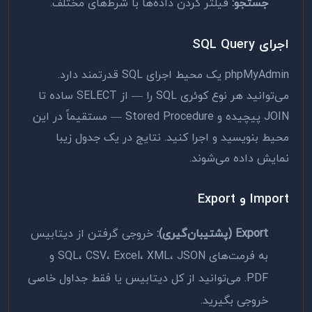
جستجو:
فیلتر کردن داده‌ها با شرط‌های مختلف.
اجرای SQL Query
phpMyAdmin یک محیط اجرای SQL قدرتمند دارد.
می‌توانید هر نوع کوئری SQL را — از SELECT ساده تا
JOIN پیچیده و Stored Procedure — مستقیماً در این
محیط بنویسید و اجرا کنید. نتایج در یک جدول زیبا
نمایش داده می‌شوند.
Import و Export
Export (پشتیبان‌گیری):
خروجی گرفتن از دیتابیس
به فرمت‌های SQL، CSV، Excel، XML، JSON و
PDF. می‌توانید از کل دیتابیس یا فقط جداول خاصی
خروجی بگیرید.