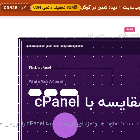
🎁
۲۵٪ تخفیف دائمی CDN
CDN25
کد:
جدید
خدمات ابری
تماس با ما