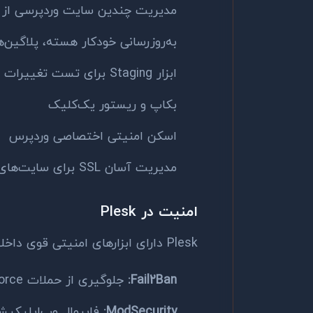
مدیریت چندین سایت وردپرسی از 
به‌روزرسانی خودکار هسته، پلاگین‌ها
ابزار Staging برای تست تغییرات قبل از انتشار
بکاپ و ریستور یک‌کلیک
اسکن امنیتی اختصاصی وردپرس
مدیریت آسان SSL برای سایت‌های وردپرسی
امنیت در Plesk
Plesk دارای ابزارهای امنیتی قوی داخلی است:
Fail2Ban:
جلوگیری از حملات Brute Force
ModSecurity:
فایروال وب‌اپلیکیش