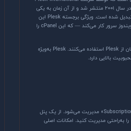
GmbH توسعه یافته. اولین نسخه آن در سال ۲۰۰۱ منتشر شد و از آن زمان به یکی
از دو کنترل پنل اصلی بازار هاستینگ تبدیل شده است. ویژگی برجسته Plesk این
است که هم روی لینوکس و هم روی ویندوز سرور کار می‌کند — که این cPanel را
در حال حاضر میلیون‌ها وب‌سرور در جهان از Plesk استفاده می‌کنند. Plesk به‌ویژه
وبیت بالایی دارد.
در Plesk هر وب‌سایت در قالب یک «Subscription» مدیریت می‌شود. از یک پنل
ا به‌راحتی مدیریت کنید. امکانات اصلی