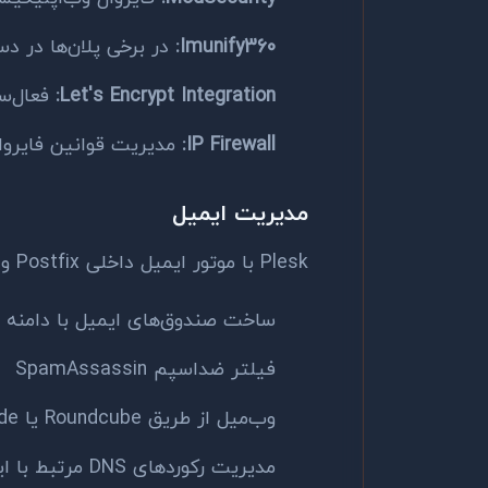
Imunify360:
در برخی پلان‌ها در 
Let's Encrypt Integration:
فعال‌سازی 
IP Firewall:
مدیریت قوانین فایروا
مدیریت ایمیل
Plesk با موتور ایمیل داخلی Postfix و Dovecot کار می‌کند. امکانات ایمیل شامل:
ساخت صندوق‌های ایمیل با دامنه
فیلتر ضد‌اسپم SpamAssassin
وب‌میل از طریق Roundcube یا Horde
مدیریت رکوردهای DNS مرتبط با ایمیل (MX، SPF، DKIM)