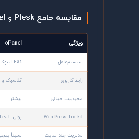
مقایسه جامع Plesk و cPanel
ویژگی
cPanel
سیستم‌عامل
فقط لینوک
رابط کاربری
کلاسیک و ش
محبوبیت جهانی
بیشتر
WordPress Toolkit
پولی یا جدا
مدیریت چند سایت
نسبتاً پیچید