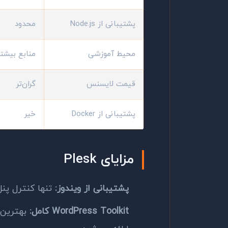
پشتیبانی از Node.js
محدود
محیط آموزشی
منابع بیشت
قیمت لایسنس
گران‌تر
پشتیبانی از Docker
خیر
مزایای Plesk
پشتیبانی از ویندوز:
تنها کنترل پنل محبو
WordPress Toolkit کامل:
بهترین ا