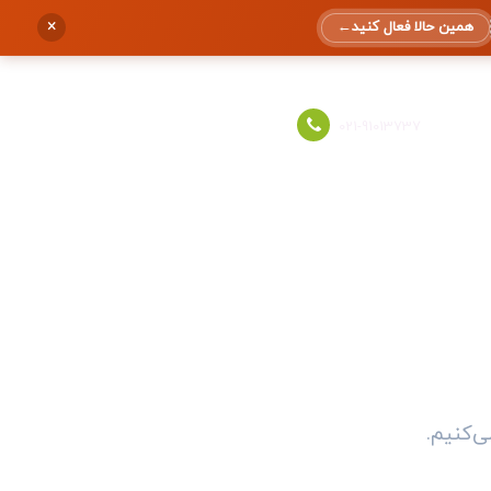
×
همین حالا فعال کنید
←
ورود به حساب
021-91013737