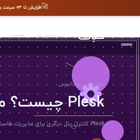
🚀
افزایش تا ۳× سرعت وب‌سایت + دیده شدن در گوگل
هاست
دسته بندی ها
صفحه اصلی
بلاگ
آموزش
Plesk چیست؟ مقایسه با cPanel
Plesk کنترل پنل دیگری برای مدیریت هاست است. تفاوت‌ها و مزایای آن نسبت به cPanel را بررسی می‌کنیم.