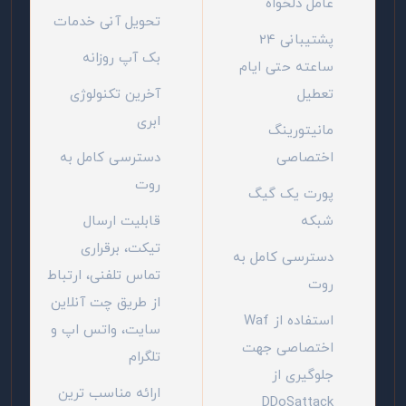
عامل دلخواه
تحویل آنی خدمات
پشتیبانی 24
بک آپ روزانه
ساعته حتی ایام
تعطیل
آخرین تکنولوژی
ابری
مانیتورینگ
اختصاصی
دسترسی کامل به
روت
پورت یک گیگ
شبکه
قابلیت ارسال
تیکت، برقراری
دسترسی کامل به
تماس تلفنی، ارتباط
روت
از طریق چت آنلاین
استفاده از Waf
سایت، واتس اپ و
اختصاصی جهت
تلگرام
جلوگیری از
ارائه مناسب ترین
DDoSattack