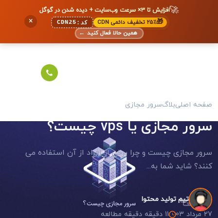
🚀
افزایش تا ۳× سرعت وب‌سایت + دیده شدن در گوگل
×
🎁
۲۵٪ تخفیف دائمی CDN
CDN25
کد:
همین حالا فعال کنید
←
صفحه اصلی
بلاگ
سرور مجازی
سرور مجازی یا vps چیست؟
سرور مجازی چیست و چرا برخی از افراد از آن استفاده می
کنند؟ شاید شما به...
تیم تولید محتوا
27 مرداد 03
11 دقیقه دقیقه مطالعه