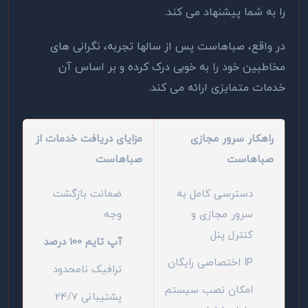
را به شما پیشنهاد می کند.
در واقع، صباهاست پس از سالها تجربه، نگرانی های
مخاطبین خود را به خوبی درک کرده و بر اساس آن
خدمات متمایزی ارائه می کند.
راهکار سرور مجازی
مزایای دریافت خدمات از
صباهاست
صباهاست
دسترسی کامل به
ضمانت بازگشت
سرور مجازی و
وجه
کنترل پنل
آپ تایم 100 درصد
IP اختصاصی رایگان
ترافیک نامحدود
امکان نصب سیستم
پشتیبانی 24/7