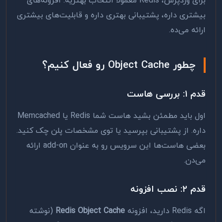
برای وردپرس، Redis معمولاً انتخاب بهتریه. افزونه‌های
بیشتری داره، پشتیبانی بهتری داره و قابلیت‌های بیشتری
ارائه می‌ده.
چطور Object Cache رو فعال کنیم؟
قدم ۱: بررسی هاست
اول باید مطمئن بشید هاست شما Redis یا Memcached
داره. از پشتیبانی بپرسید یا توی مشخصات پلن چک کنید.
بعضی هاست‌ها این سرویس رو به عنوان add-on ارائه
می‌دن.
قدم ۲: نصب افزونه
اگه Redis دارید، افزونه
Redis Object Cache
(نوشته