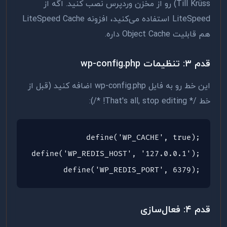
Till Krüss) رو از مخزن وردپرس نصب کنید. اگه از
LiteSpeed استفاده می‌کنید، افزونه LiteSpeed Cache
هم قابلیت Object Cache داره.
قدم ۳: تنظیمات wp-config.php
این خط رو به فایل wp-config.php اضافه کنید (قبل از
خط /* That's all, stop editing! */):
define('WP_CACHE', true);

define('WP_REDIS_HOST', '127.0.0.1');

define('WP_REDIS_PORT', 6379);
قدم ۴: فعال‌سازی