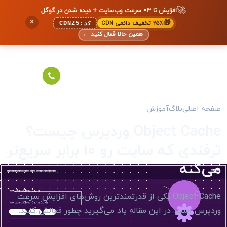
🚀
افزایش تا ۳× سرعت وب‌سایت + دیده شدن در گوگل
×
🎁
۲۵٪ تخفیف دائمی CDN
CDN25
کد:
همین حالا فعال کنید
←
صفحه اصلی
بلاگ
آموزش
Object Cache وردپرس چیست؟
ترفندی که سایت رو ۱۰ برابر سریع‌تر
می‌کنه
Object Cache یکی از قدرتمندترین روش‌های افزایش سرعت
وردپرس است. در این مقاله یاد می‌گیرید چطور فعالش کنید.