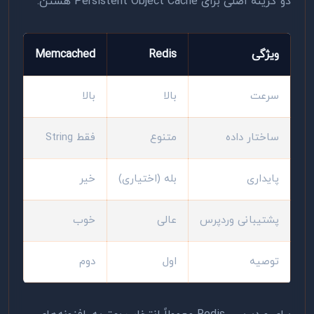
دو گزینه اصلی برای Persistent Object Cache هستن:
ویژگی
Redis
Memcached
سرعت
بالا
بالا
ساختار داده
متنوع
فقط String
پایداری
بله (اختیاری)
خیر
پشتیبانی وردپرس
عالی
خوب
توصیه
اول
دوم