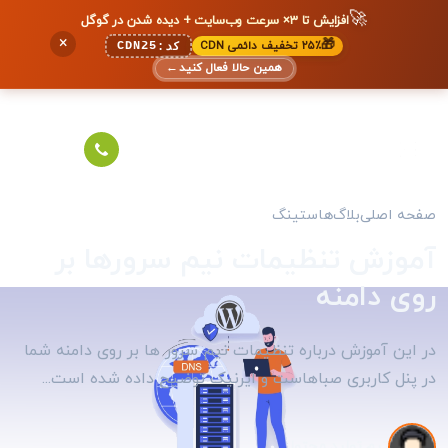
🚀
افزایش تا ۳× سرعت وب‌سایت + دیده شدن در گوگل
×
🎁
۲۵٪ تخفیف دائمی CDN
CDN25
کد:
همین حالا فعال کنید
←
صفحه اصلی
بلاگ
هاستینگ
آموزش تنظیمات نیم سرورها بر
روی دامنه
در این آموزش درباره تنظیمات نیم سرور ها بر روی دامنه شما
در پنل کاربری صباهاست و ایرنیک توضیح داده شده است...
تیم تولید محتوا