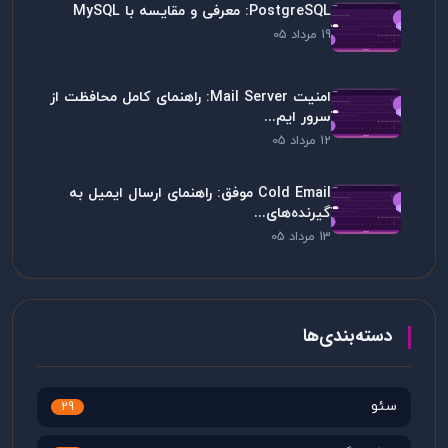
PostgreSQL: معرفی و مقایسه با MySQL
19 مرداد 05
امنیت Mail Server: راهنمای کامل محافظت از
سرور ایم...
12 مرداد 05
Cold Email موفق: راهنمای ارسال ایمیل به
گیرنده‌های...
13 مرداد 05
دسته‌بندی‌ها
سئو
29