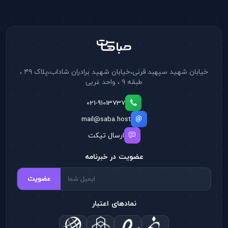
خیابان شهید سپهبد قرنی،خیابان شهید برادران شاداب،پلاک ۴۹ ،
طبقه ۹ ، واحد غربی
021-91013737
mail@saba.host
ارسال تیکت
عضویت در خبرنامه
عضویت
نمادهای اعتبار