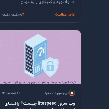
.digital توجه و کنجکاوی را به خود ج...
ادامه مطلب
10دقیقه دقیقه
تیم تولید محتوا
20 شهریور 03
وب سرور litespeed چیست؟ راهنمای