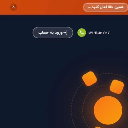
×
همین حالا فعال کنید
←
ورود به حساب
021-91013737