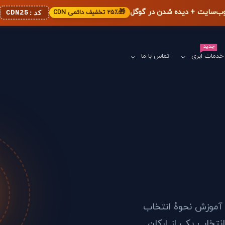
🎁
۲۵٪ تخفیف دائمی CDN
CDN25
کد:
جدید
خدمات ابری
تماس با ما
 آموزش نحوۀ انتخاب
نتخاب یکی از ارکان