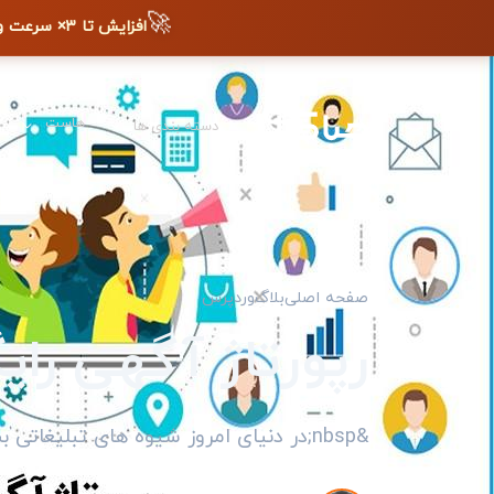
🚀
افزایش تا ۳× سرعت وب‌سایت + دیده شدن در گوگل
هاست
دسته بندی ها
صفحه اصلی
بلاگ
وردپرس
رپورتاژ آگهی رای
&nbsp;در دنیای امروز شیوه های تبلیغاتی بسیاری وجود دارد که هر کدام از...