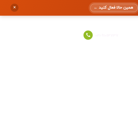
×
همین حالا فعال کنید
←
ورود به حساب
021-91013737