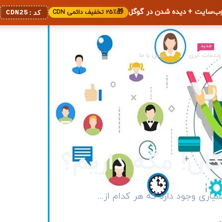
🎁
۲۵٪ تخفیف دائمی CDN
CDN25
کد:
جدید
خدمات ابری
تماس با ما
گان! مگه داریم؟