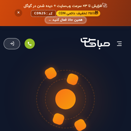
🚀
افزایش تا ۳× سرعت وب‌سایت + دیده شدن در گوگل
×
🎁
۲۵٪ تخفیف دائمی CDN
CDN25
کد:
همین حالا فعال کنید
←