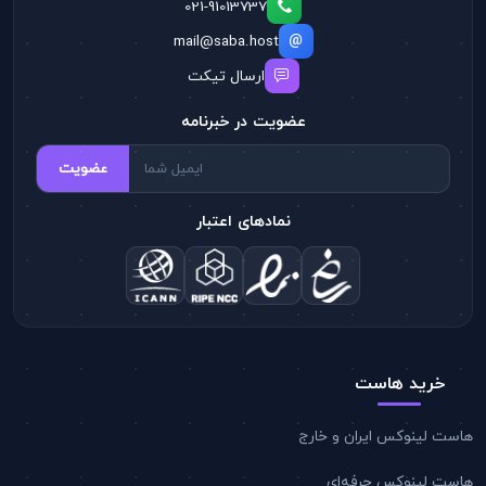
021-91013737
mail@saba.host
ارسال تیکت
عضویت در خبرنامه
عضویت
نمادهای اعتبار
خرید هاست
هاست لینوکس ایران و خارج
هاست لینوکس حرفه‌ای