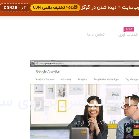
🎁
۲۵٪ تخفیف دائمی CDN
CDN25
کد:
جدید
خدمات ابری
تماس با ما
آنالیتیکس بر روی س
 با گوگل آنالیتکس و البته...