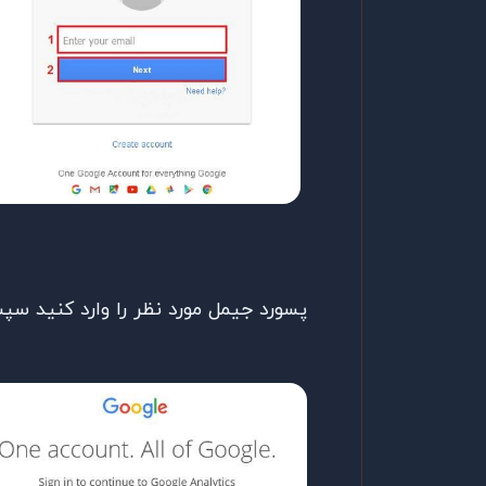
پسورد جیمل مورد نظر را وارد کنید سپس دکمه Sing in را 