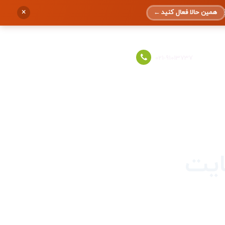
×
همین حالا فعال کنید
←
ورود به حساب
021-91013737
ایت