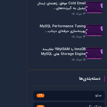
Cold Email موفق: راهنمای ارسال
ایمیل به گیرنده‌های...
13 مرداد 05
MySQL Performance Tuning:
بهینه‌سازی حرفه‌ای دیتاب...
14 مرداد 05
InnoDB یا MyISAM؟ مقایسه
Storage Engine های MySQL
15 مرداد 05
دسته‌بندی‌ها
سئو
29
مارکتینگ