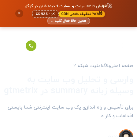
🚀
افزایش تا ۳× سرعت وب‌سایت + دیده شدن در گوگل
×
🎁
۲۵٪ تخفیف دائمی CDN
CDN25
کد:
همین حالا فعال کنید
←
صفحه اصلی
بلاگ
امنیت شبکه 2
وارسی و تحلیل وب سایت به
وسیله زبانه summary در gtmetrix
برای تأسیس و راه اندازی یک وب سایت اینترنتی شما بایستی
اقدامات و کار ه...
ادمین