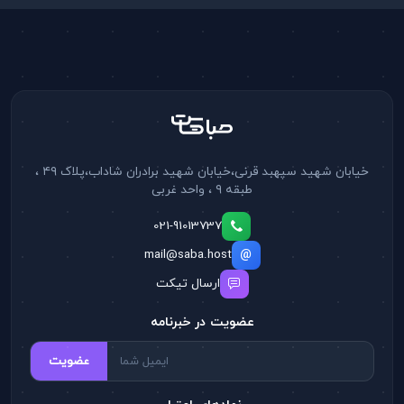
خیابان شهید سپهبد قرنی،خیابان شهید برادران شاداب،پلاک ۴۹ ،
طبقه ۹ ، واحد غربی
021-91013737
mail@saba.host
ارسال تیکت
عضویت در خبرنامه
عضویت