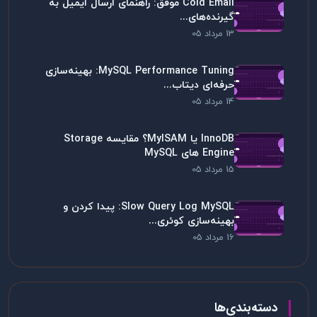
Cold Email موفق: راهنمای ارسال ایمیل به
گیرنده‌های...
13 مرداد 05
MySQL Performance Tuning: بهینه‌سازی
حرفه‌ای دیتاب...
14 مرداد 05
InnoDB یا MyISAM؟ مقایسه Storage
Engine های MySQL
15 مرداد 05
Slow Query Log MySQL: پیدا کردن و
بهینه‌سازی کوئری...
16 مرداد 05
دسته‌بندی‌ها