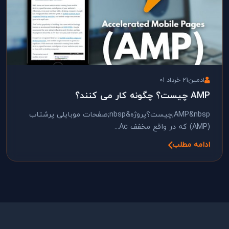
ادمین
21 خرداد 01
AMP چیست؟ چگونه کار می کنند؟
AMP&nbsp;چیست؟پروژه&nbsp;صفحات موبایلی پرشتاب
(AMP) که در واقع مخفف Ac...
ادامه مطلب