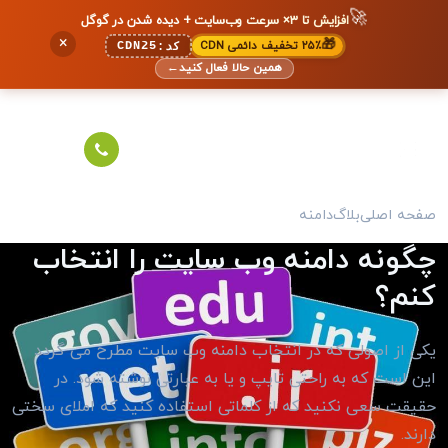
🚀
افزایش تا ۳× سرعت وب‌سایت + دیده شدن در گوگل
×
🎁
۲۵٪ تخفیف دائمی CDN
CDN25
کد:
همین حالا فعال کنید
←
صفحه اصلی
بلاگ
دامنه
چگونه دامنه وب سایت را انتخاب
کنم؟
یکی از اصولی که در انتخاب دامنه وب سایت مطرح می گردد
این است که به راحتی تایپ و یا به عبارتی نوشته شود. در
حقیقت سعی نکنید که از کلماتی استفاده کنید که املای سختی
دارند.