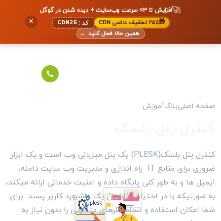
🚀
افزایش تا ۳× سرعت وب‌سایت + دیده شدن در گوگل
×
🎁
۲۵٪ تخفیف دائمی CDN
CDN25
کد:
همین حالا فعال کنید
←
صفحه اصلی
بلاگ
آموزش
کنترل پنل پلسک
کنترل پنل پلسک(PLESK) یک پنل میزبانی وب است و یک ابزار
ضروری برای منابع IT راه اندازی و مدیریت وب سایت دامنه،
ایمیل ها و به طور کلی پایگاه داده و امنیت خدماتی ارائه میکند،
به صورتیکه با در اختیار گذاشتن یک داشبورد کاربر پسند برای
شما امکان استفاده و انجام کارهای متفاوتی را بدون نیاز به