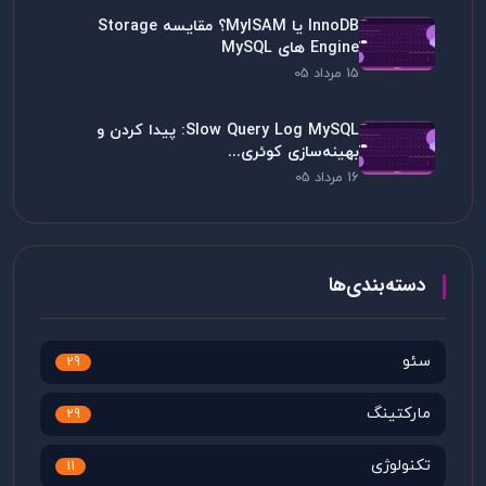
InnoDB یا MyISAM؟ مقایسه Storage
Engine های MySQL
15 مرداد 05
Slow Query Log MySQL: پیدا کردن و
بهینه‌سازی کوئری...
16 مرداد 05
دسته‌بندی‌ها
سئو
29
مارکتینگ
29
تکنولوژی
11