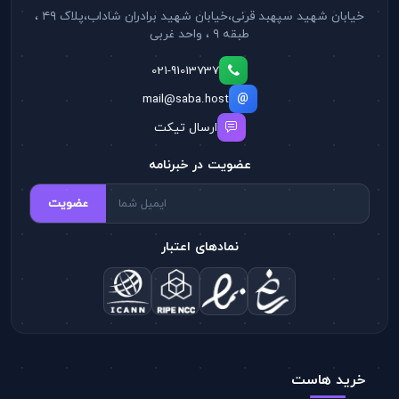
خیابان شهید سپهبد قرنی،خیابان شهید برادران شاداب،پلاک ۴۹ ،
طبقه ۹ ، واحد غربی
021-91013737
mail@saba.host
ارسال تیکت
عضویت در خبرنامه
عضویت
نمادهای اعتبار
خرید هاست