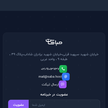
خیابان شهید سپهبد قرنی،خیابان شهید برادران شاداب،پلاک ۴۹ ،
طبقه ۹ ، واحد غربی
021-91013737
mail@saba.host
ارسال تیکت
عضویت در خبرنامه
عضویت