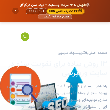
🚀
افزایش تا ۳× سرعت وب‌سایت + دیده شدن در گوگل
×
🎁
۲۵٪ تخفیف دائمی CDN
CDN25
کد:
همین حالا فعال کنید
←
صفحه اصلی
بلاگ
پیشنهاد سردبیر
۱۳ روش ساده برای تقویت سئو در
سایت وردپرسی
راه هایی بسیار زیاد برای افزایش ترافیک سایت وجود دارد ولی
بهبود سئو از جمله مفیدترین روش ها به نظر می رسد. بهینه
سازی موتورهای جستجو «بهتر است بگوییم سئو» به مجموعه
ای از استراتژی ها و تکنیک‌ هایی اطلاق می شود.