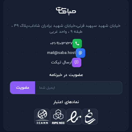
خیابان شهید سپهبد قرنی،خیابان شهید برادران شاداب،پلاک ۴۹ ،
طبقه ۹ ، واحد غربی
021-91013737
mail@saba.host
ارسال تیکت
عضویت در خبرنامه
عضویت
نمادهای اعتبار