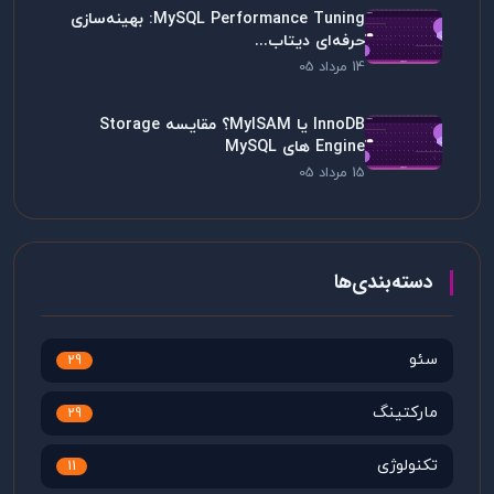
MySQL Performance Tuning: بهینه‌سازی
حرفه‌ای دیتاب...
14 مرداد 05
InnoDB یا MyISAM؟ مقایسه Storage
Engine های MySQL
15 مرداد 05
دسته‌بندی‌ها
سئو
29
مارکتینگ
29
تکنولوژی
11