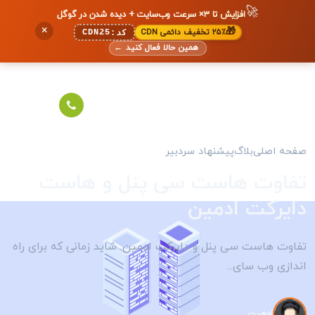
🚀
افزایش تا ۳× سرعت وب‌سایت + دیده شدن در گوگل
×
🎁
۲۵٪ تخفیف دائمی CDN
CDN25
کد:
همین حالا فعال کنید
←
صفحه اصلی
بلاگ
پیشنهاد سردبیر
تفاوت هاست سی پنل و هاست
دایرکت ادمین
تفاوت هاست سی پنل و دایرکت ادمین. شاید زمانی که برای راه
اندازی وب سای...
ادمین