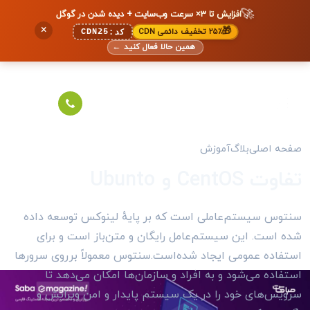
🚀
افزایش تا ۳× سرعت وب‌سایت + دیده شدن در گوگل
×
🎁
۲۵٪ تخفیف دائمی CDN
CDN25
کد:
همین حالا فعال کنید
←
صفحه اصلی
بلاگ
آموزش
تفاوت CentOS و Ubunto
سنتوس سیستم‌عاملی است که بر پایهٔ لینوکس توسعه داده
شده است. این سیستم‌عامل رایگان و متن‌باز است و برای
استفاده عمومی ایجاد شده‌است.سنتوس معمولاً برروی سرورها
استفاده می‌شود و به افراد و سازمان‌ها امکان می‌دهد تا
سرویس‌های خود را در یک سیستم پایدار و امن ویرایش و