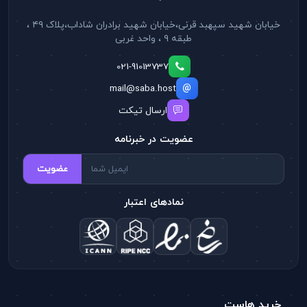
خیابان شهید سپهبد قرنی،خیابان شهید برادران شاداب،پلاک ۴۹ ،
طبقه ۹ ، واحد غربی
021-91013737
mail@saba.host
ارسال تیکت
عضویت در خبرنامه
عضویت
نمادهای اعتبار
خرید هاست