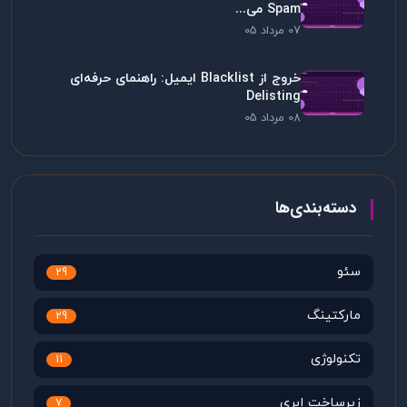
Spam می...
07 مرداد 05
خروج از Blacklist ایمیل: راهنمای حرفه‌ای
Delisting
08 مرداد 05
دسته‌بندی‌ها
سئو
29
مارکتینگ
29
تکنولوژی
11
زیرساخت ابری
7