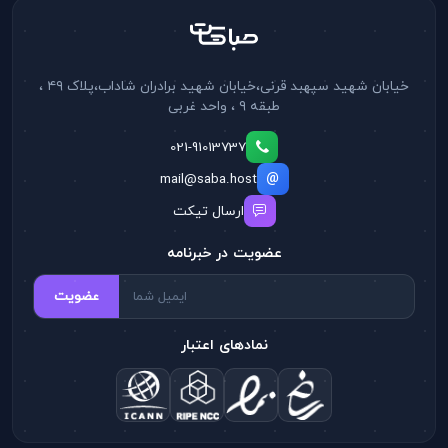
خیابان شهید سپهبد قرنی،خیابان شهید برادران شاداب،پلاک ۴۹ ،
طبقه ۹ ، واحد غربی
021-91013737
mail@saba.host
ارسال تیکت
عضویت در خبرنامه
عضویت
نمادهای اعتبار