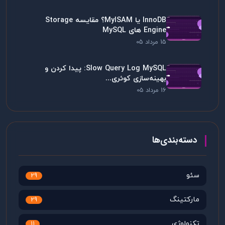
InnoDB یا MyISAM؟ مقایسه Storage
Engine های MySQL
15 مرداد 05
Slow Query Log MySQL: پیدا کردن و
بهینه‌سازی کوئری...
16 مرداد 05
دسته‌بندی‌ها
سئو
29
مارکتینگ
29
تکنولوژی
11