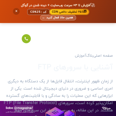
🚀
افزایش تا ۳× سرعت وب‌سایت + دیده شدن در گوگل
×
🎁
۲۵٪ تخفیف دائمی CDN
CDN25
کد:
همین حالا فعال کنید
←
صفحه اصلی
بلاگ
آموزش
آشنایی با سرورهای FTP
از زمان ظهور اینترنت، انتقال فایل‌ها از یک دستگاه به دیگری
امری اساسی و ضروری در دنیای دیجیتال شده است. یکی از
ابزارهایی که این عملیات را به سادگی و با قابلیت‌های گسترده
امکان‌پذیر کرده است، سرورهای FTP (File Transfer Protocol)
هستند. در این مقاله، به بررسی عمیق این سرورهای مهم