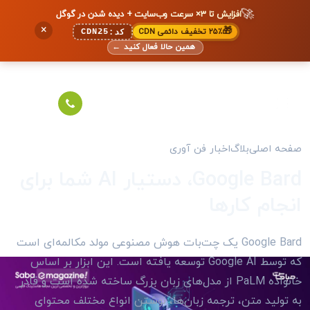
🚀
افزایش تا ۳× سرعت وب‌سایت + دیده شدن در گوگل
×
🎁
۲۵٪ تخفیف دائمی CDN
CDN25
کد:
همین حالا فعال کنید
←
صفحه اصلی
بلاگ
اخبار فن آوری
Google Bard، دستیار AI شما برای
انجام کارها
Google Bard یک چت‌بات هوش مصنوعی مولد مکالمه‌ای است
که توسط Google AI توسعه یافته است. این ابزار بر اساس
خانواده PaLM از مدل‌های زبان بزرگ ساخته شده است و قادر
به تولید متن، ترجمه زبان‌ها، نوشتن انواع مختلف محتوای