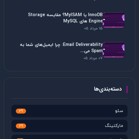
InnoDB یا MyISAM؟ مقایسه Storage
Engine های MySQL
15 مرداد 05
Email Deliverability: چرا ایمیل‌های شما به
Spam می...
07 مرداد 05
دسته‌بندی‌ها
سئو
29
مارکتینگ
29