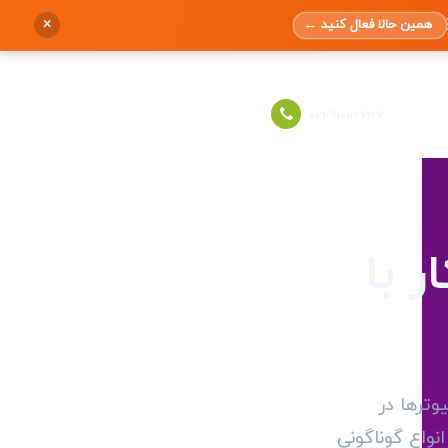
×
همین حالا فعال کنید
←
ورود به حساب
021-91013737
ر با
یوترها در
نواع گوناگونی