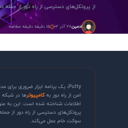
از پروتکل‌های دسترسی از راه دور از جمله دسترسی امن (SSH)، تِلنِت، rlogin و ات
28 آذر 02
15 دقیقه دقیقه مطالعه
ادمین
Putty
، یک برنامه ابزار ضروری برای م
امن از راه دور به
کامپیوتر
ها در شبکه د
اطلاعات شناخته شده است. این به عنوا
پروتکل‌های دسترسی از راه دور از جم
سوکت خام عمل می‌کند.