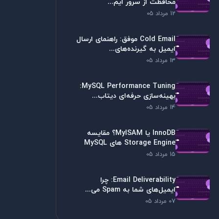
محافظت از سرور ایم...
12 مرداد 05
Cold Email موفق: راهنمای ارسال
ایمیل به گیرنده‌های...
13 مرداد 05
MySQL Performance Tuning:
بهینه‌سازی حرفه‌ای دیتاب...
14 مرداد 05
InnoDB یا MyISAM؟ مقایسه
Storage Engine های MySQL
15 مرداد 05
Email Deliverability: چرا
ایمیل‌های شما به Spam می...
07 مرداد 05