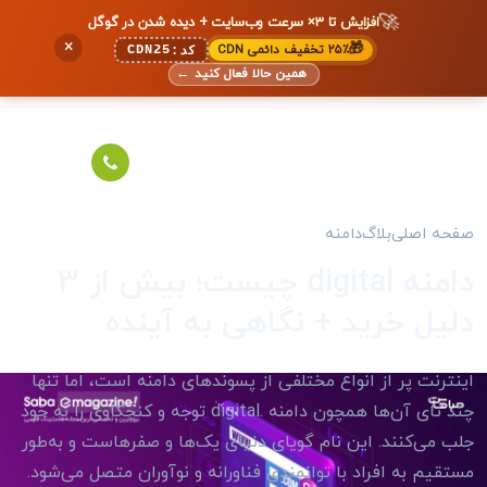
🚀
افزایش تا ۳× سرعت وب‌سایت + دیده شدن در گوگل
×
🎁
۲۵٪ تخفیف دائمی CDN
CDN25
کد:
همین حالا فعال کنید
←
صفحه اصلی
بلاگ
دامنه
دامنه digital چیست؛ بیش از 3
دلیل خرید + نگاهی به آینده
اینترنت پر از انواع مختلفی از پسوندهای دامنه است، اما تنها
چند تای آن‌ها همچون دامنه .digital توجه و کنجکاوی را به خود
جلب می‌کنند. این نام گویای دنیای یک‌ها و صفرهاست و به‌طور
مستقیم به افراد با توانمندی فناورانه و نوآوران متصل می‌شود.