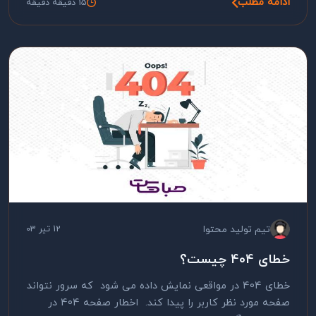
ادامه مطلب
15 دقیقه دقیقه
تیم تولید محتوا
12 تیر 03
خطای 404 چیست؟
خطای 404 در مواقعی نمایش داده می شود که سرور نتواند
صفحه مورد نظر کاربر را پیدا کند. اخطار صفحه 404 در