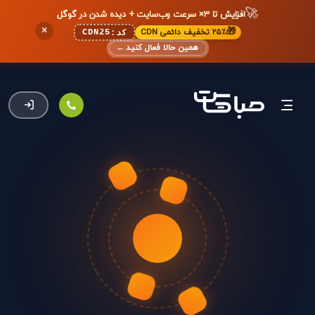
🚀
افزایش تا ۳× سرعت وب‌سایت + دیده شدن در گوگل
×
🎁
۲۵٪ تخفیف دائمی CDN
CDN25
کد:
همین حالا فعال کنید
←