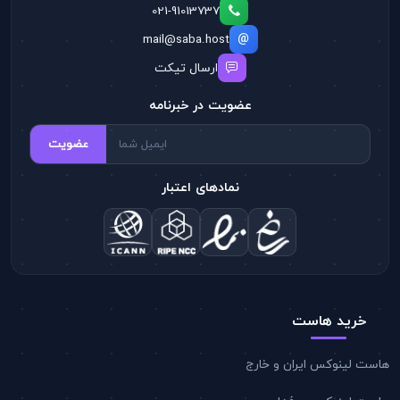
021-91013737
mail@saba.host
ارسال تیکت
عضویت در خبرنامه
عضویت
نمادهای اعتبار
خرید هاست
هاست لینوکس ایران و خارج