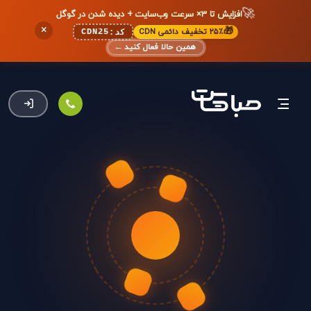
🚀
افزایش تا ۳× سرعت وب‌سایت + دیده شدن در گوگل
×
🎁
۲۵٪ تخفیف دائمی CDN
CDN25
کد:
همین حالا فعال کنید
←