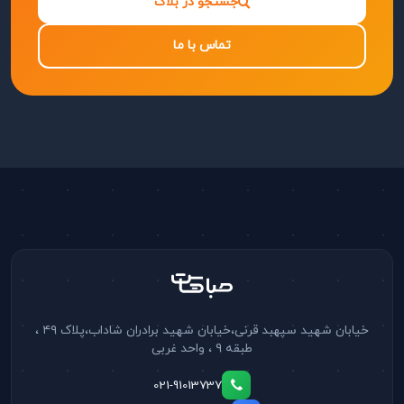
جستجو در بلاگ
تماس با ما
خیابان شهید سپهبد قرنی،خیابان شهید برادران شاداب،پلاک ۴۹ ،
طبقه ۹ ، واحد غربی
021-91013737