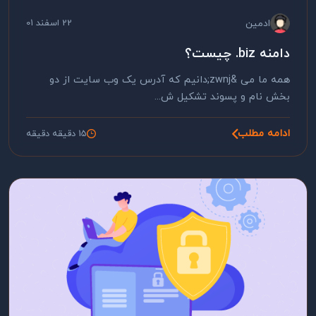
ادمین
22 اسفند 01
دامنه biz. چیست؟
همه ما می &zwnj;دانیم که آدرس یک وب سایت از دو
بخش نام و پسوند تشکیل ش...
ادامه مطلب
15 دقیقه دقیقه